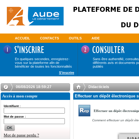
ACCUEIL
CONTACTS
OUTILS
AIDE
En quelques secondes, enregistrez-
Sans être authentifié, consulte
vous sur la plateforme afin de
différents avis et documents p
bénéficier de toutes les fonctionnalités
publiés
S'inscrire
06/08/2026 18:59:27
Didacticiels
Accès à mon compte
Effectuer un dépôt électronique s
Identifiant :
Effectuer un dépôt électroniq
Mot de passe :
Comment effectuer un dépôt éle
OK
Mot de passe perdu ?