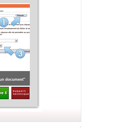
Détail de la procédure [ Renouveler l'opération pour l'offre]
 un document"
Cliquer sur "
Déposer une candidature
"