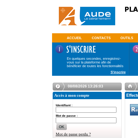
ACCUEIL
CONTACTS
OUTILS
En quelques secondes, enregistrez-
vous sur la plateforme afin de
bénéficier de toutes les fonctionnalités
S'inscrire
08/08/2026 13:26:03
Accès à mon compte
Effect
Identifiant :
Mot de passe :
OK
Mot de passe perdu ?