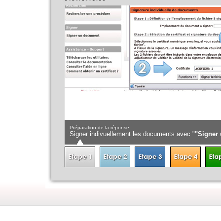
Préparation de la réponse
Signer indivuellement les documents avec "
"Signer