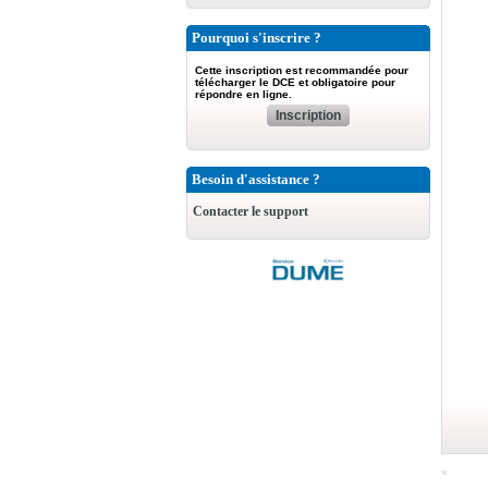
Pourquoi s'inscrire ?
Cette inscription est recommandée pour
télécharger le DCE et obligatoire pour
répondre en ligne.
Inscription
Besoin d'assistance ?
Contacter le support
Préparation de la réponse
Signer indivuellement les documents avec "
"Si