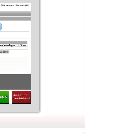
Sélection du fichier de candidature
Cliquer sur "
Parcourir
", sélectioner la candidature (ZIP) e