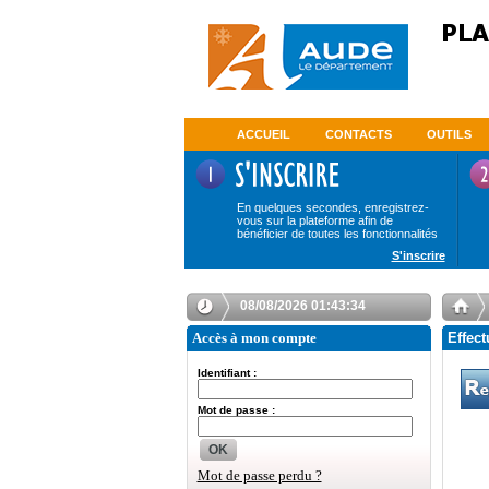
ACCUEIL
CONTACTS
OUTILS
En quelques secondes, enregistrez-
vous sur la plateforme afin de
bénéficier de toutes les fonctionnalités
S'inscrire
08/08/2026 01:43:34
Accès à mon compte
Effect
Identifiant :
Mot de passe :
OK
Mot de passe perdu ?