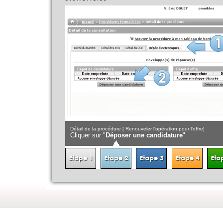
Détail de la procédure [ Renouveler l'opération pour l'offre]
gner un document"
Cliquer sur "
Déposer une candidature
"