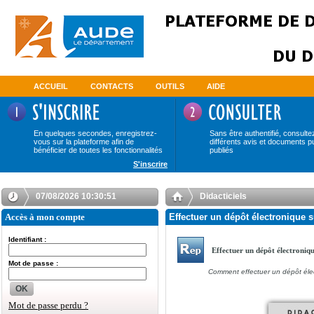
ACCUEIL
CONTACTS
OUTILS
AIDE
En quelques secondes, enregistrez-
Sans être authentifié, consulte
vous sur la plateforme afin de
différents avis et documents p
bénéficier de toutes les fonctionnalités
publiés
S'inscrire
07/08/2026 10:30:51
Didacticiels
Accès à mon compte
Effectuer un dépôt électronique s
Identifiant :
Effectuer un dépôt électroniq
Mot de passe :
Comment effectuer un dépôt éle
OK
Mot de passe perdu ?