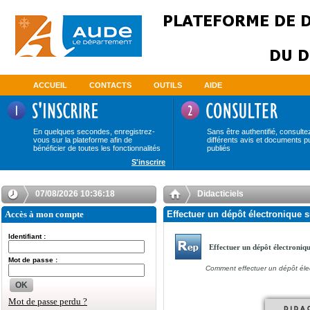
ACCUEIL
CONTACTS
OUTILS
AIDE
En quelques secondes, enregistrez-
Sans être authentifié, consulte
vous sur la plateforme afin de
différents avis et documents p
bénéficier de toutes les fonctionnalités
publiés
S'inscrire
07/08/2026 10:36:18
Didacticiels
Accès à mon compte
Effectuer un dépôt électronique s
Identifiant :
Effectuer un dépôt électroniq
Mot de passe :
Comment effectuer un dépôt éle
OK
Mot de passe perdu ?