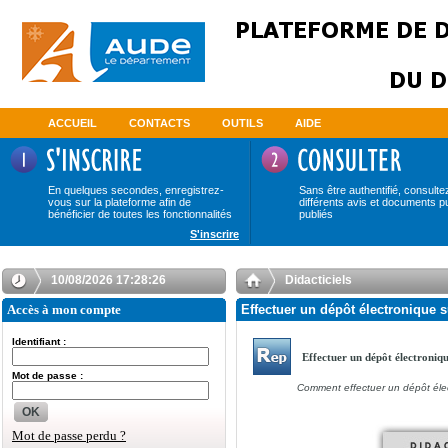
ACCUEIL
CONTACTS
OUTILS
AIDE
En quelques secondes, enregistrez-
Sans être authentifié, consulte
vous sur la plateforme afin de
différents avis et documents p
bénéficier de toutes les fonctionnalités
publiés
S'inscrire
10/08/2026 17:28:26
Didacticiels
Accès à mon compte
Effectuer un dépôt électronique s
Identifiant :
Effectuer un dépôt électroniq
Mot de passe :
Comment effectuer un dépôt éle
OK
Mot de passe perdu ?