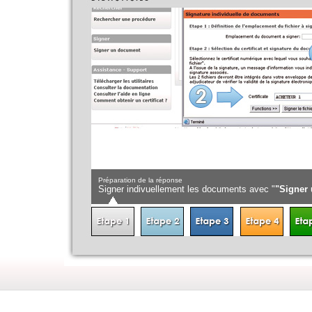
Préparation de la réponse
Signer indivuellement les documents avec "
"Signer