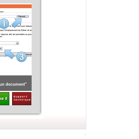
Détail de la procédure [ Renouveler l'opération pour l'offre]
 un document"
Cliquer sur "
Déposer une candidature
"