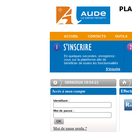
ACCUEIL
CONTACTS
OUTILS
En quelques secondes, enregistrez-
vous sur la plateforme afin de
bénéficier de toutes les fonctionnalités
S'inscrire
08/08/2026 19:54:21
Accès à mon compte
Effect
Identifiant :
Mot de passe :
OK
Mot de passe perdu ?