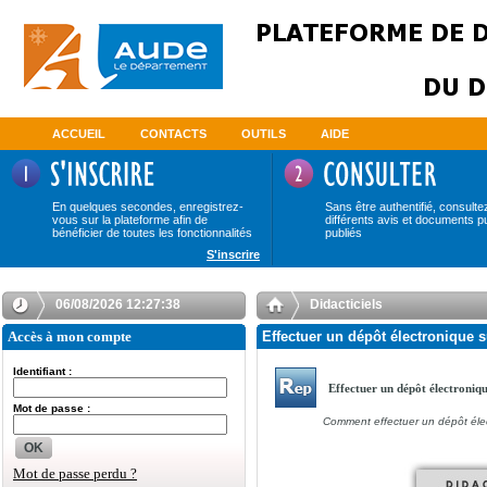
ACCUEIL
CONTACTS
OUTILS
AIDE
En quelques secondes, enregistrez-
Sans être authentifié, consulte
vous sur la plateforme afin de
différents avis et documents p
bénéficier de toutes les fonctionnalités
publiés
S'inscrire
06/08/2026 12:27:38
Didacticiels
Accès à mon compte
Effectuer un dépôt électronique s
Identifiant :
Effectuer un dépôt électroniq
Mot de passe :
Comment effectuer un dépôt éle
OK
Mot de passe perdu ?