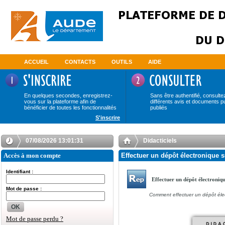
ACCUEIL
CONTACTS
OUTILS
AIDE
En quelques secondes, enregistrez-
Sans être authentifié, consulte
vous sur la plateforme afin de
différents avis et documents p
bénéficier de toutes les fonctionnalités
publiés
S'inscrire
07/08/2026 13:01:31
Didacticiels
Accès à mon compte
Effectuer un dépôt électronique s
Identifiant :
Effectuer un dépôt électroniq
Mot de passe :
Comment effectuer un dépôt éle
OK
Mot de passe perdu ?