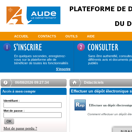
ACCUEIL
CONTACTS
OUTILS
AIDE
En quelques secondes, enregistrez-
Sans être authentifié, consulte
vous sur la plateforme afin de
différents avis et documents p
bénéficier de toutes les fonctionnalités
publiés
S'inscrire
06/08/2026 09:27:34
Didacticiels
Accès à mon compte
Effectuer un dépôt électronique s
Identifiant :
Effectuer un dépôt électroniq
Mot de passe :
Comment effectuer un dépôt éle
OK
Mot de passe perdu ?