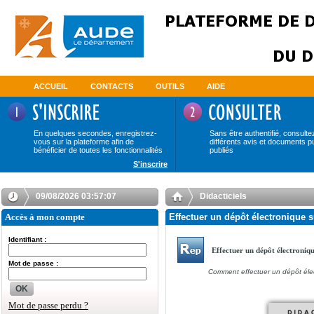
ACCUEIL
CONTACTS
OUTILS
AIDE
En quelques secondes, enregistrez-
Sans être authentifié, consulte
vous sur la plateforme afin de
différents avis et documents p
bénéficier de toutes les fonctionnalités
publiés
S'inscrire
09/08/2026 03:57:07
Didacticiels
Accès à mon compte
Effectuer un dépôt électronique s
Identifiant :
Effectuer un dépôt électroniq
Mot de passe :
Comment effectuer un dépôt éle
OK
Mot de passe perdu ?