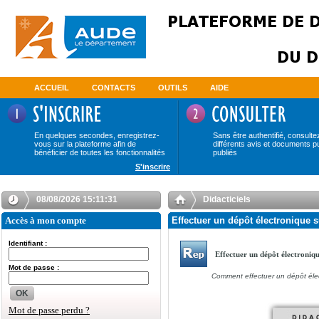
ACCUEIL
CONTACTS
OUTILS
AIDE
En quelques secondes, enregistrez-
Sans être authentifié, consulte
vous sur la plateforme afin de
différents avis et documents p
bénéficier de toutes les fonctionnalités
publiés
S'inscrire
08/08/2026 15:11:31
Didacticiels
Accès à mon compte
Effectuer un dépôt électronique s
Identifiant :
Effectuer un dépôt électroniq
Mot de passe :
Comment effectuer un dépôt éle
OK
Mot de passe perdu ?