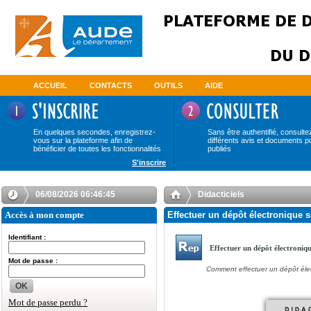
ACCUEIL
CONTACTS
OUTILS
AIDE
En quelques secondes, enregistrez-
Sans être authentifié, consulte
vous sur la plateforme afin de
différents avis et documents p
bénéficier de toutes les fonctionnalités
publiés
S'inscrire
06/08/2026 06:46:45
Didacticiels
Accès à mon compte
Effectuer un dépôt électronique s
Identifiant :
Effectuer un dépôt électroniq
Mot de passe :
Comment effectuer un dépôt éle
OK
Mot de passe perdu ?