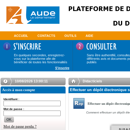
ACCUEIL
CONTACTS
OUTILS
AIDE
En quelques secondes, enregistrez-
Sans être authentifié, consulte
vous sur la plateforme afin de
différents avis et documents p
bénéficier de toutes les fonctionnalités
publiés
S'inscrire
10/08/2026 13:00:11
Didacticiels
Accès à mon compte
Effectuer un dépôt électronique s
Identifiant :
Effectuer un dépôt électroniq
Mot de passe :
Comment effectuer un dépôt éle
OK
Mot de passe perdu ?