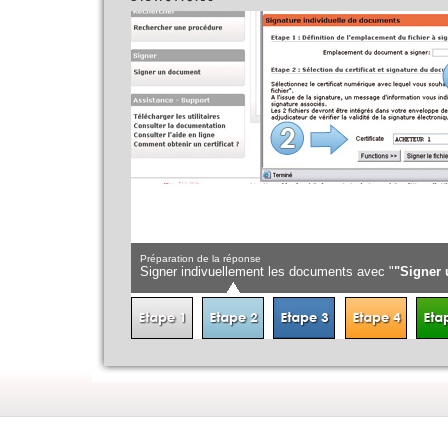
Préparation de la réponse
Signer indivuellement les documents avec "
"Signer un d