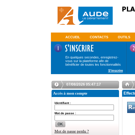
ACCUEIL
CONTACTS
OUTILS
En quelques secondes, enregistrez-
vous sur la plateforme afin de
bénéficier de toutes les fonctionnalités
S'inscrire
07/08/2026 05:47:17
Accès à mon compte
Effect
Identifiant :
Mot de passe :
OK
Mot de passe perdu ?