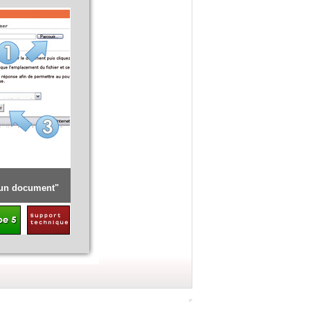
Détail de la procédure [ Renouveler l'opération pour l'offre]
ocument"
Cliquer sur "
Déposer une candidature
"