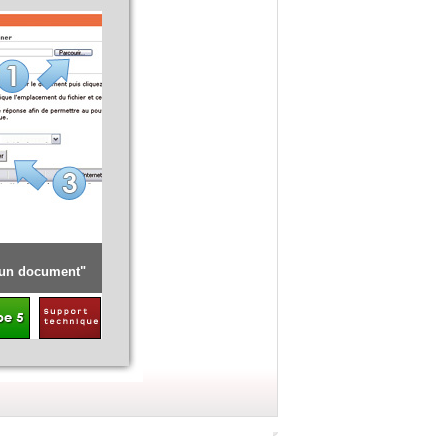
Détail de la procédure [ Renouveler l'opération pour l'offre]
 un document"
Cliquer sur "
Déposer une candidature
"