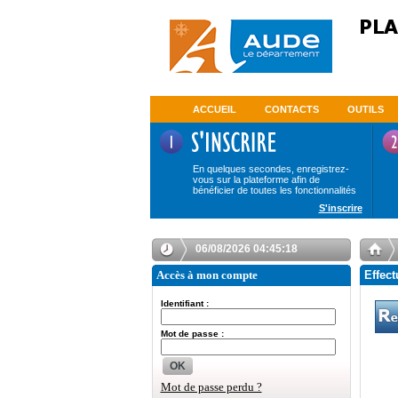
ACCUEIL
CONTACTS
OUTILS
En quelques secondes, enregistrez-
vous sur la plateforme afin de
bénéficier de toutes les fonctionnalités
S'inscrire
06/08/2026 04:45:18
Accès à mon compte
Effect
Identifiant :
Mot de passe :
OK
Mot de passe perdu ?