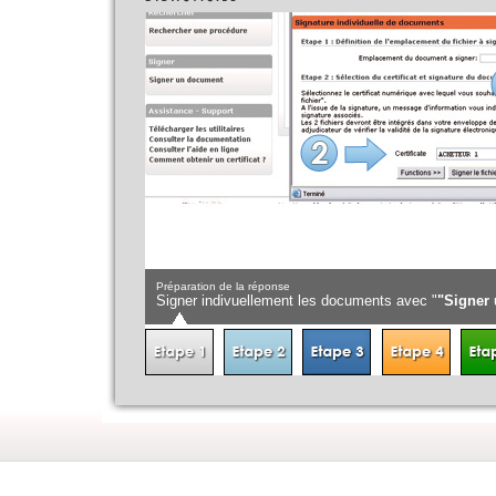
Préparation de la réponse
Signer indivuellement les documents avec "
"Signer