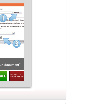
Détail de la procédure [ Renouveler l'opération pour l'offre]
 un document"
Cliquer sur "
Déposer une candidature
"