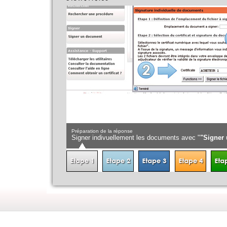
Préparation de la réponse
Signer indivuellement les documents avec "
"Signer