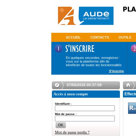
ACCUEIL
CONTACTS
OUTILS
En quelques secondes, enregistrez-
vous sur la plateforme afin de
bénéficier de toutes les fonctionnalités
S'inscrire
07/08/2026 00:37:08
Accès à mon compte
Effect
Identifiant :
Mot de passe :
OK
Mot de passe perdu ?