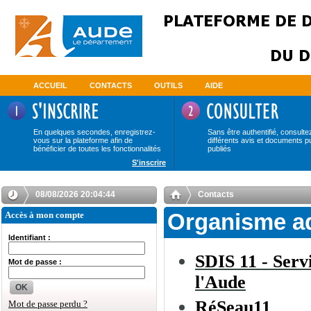
ACCUEIL
CONTACTS
OUTILS
AIDE
En quelques secondes, enregistrez-
Sans être authentifié, consulte
vous sur la plateforme afin de
différents avis et documents p
bénéficier de toutes les fonctionnalités
publiés
S'inscrire
08/08/2026 20:04:45
Contacts
Accès à mon compte
Organisme a
Identifiant :
SDIS 11 - Serv
Mot de passe :
l'Aude
OK
RéSeau11
Mot de passe perdu ?