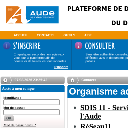
ACCUEIL
CONTACTS
OUTILS
AIDE
En quelques secondes, enregistrez-
Sans être authentifié, consulte
vous sur la plateforme afin de
différents avis et documents p
bénéficier de toutes les fonctionnalités
publiés
S'inscrire
07/08/2026 23:25:43
Contacts
Accès à mon compte
Organisme a
Identifiant :
SDIS 11 - Serv
Mot de passe :
l'Aude
OK
RéSeau11
Mot de passe perdu ?