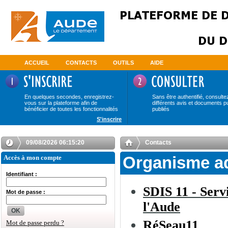
ACCUEIL
CONTACTS
OUTILS
AIDE
En quelques secondes, enregistrez-
Sans être authentifié, consulte
vous sur la plateforme afin de
différents avis et documents p
bénéficier de toutes les fonctionnalités
publiés
S'inscrire
09/08/2026 06:15:21
Contacts
Accès à mon compte
Organisme a
Identifiant :
SDIS 11 - Serv
Mot de passe :
l'Aude
OK
RéSeau11
Mot de passe perdu ?