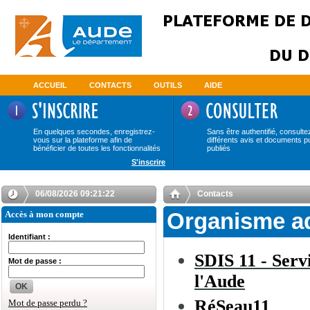
ACCUEIL
CONTACTS
OUTILS
AIDE
En quelques secondes, enregistrez-
Sans être authentifié, consulte
vous sur la plateforme afin de
différents avis et documents p
bénéficier de toutes les fonctionnalités
publiés
S'inscrire
06/08/2026 09:21:23
Contacts
Accès à mon compte
Organisme a
Identifiant :
SDIS 11 - Serv
Mot de passe :
l'Aude
OK
RéSeau11
Mot de passe perdu ?