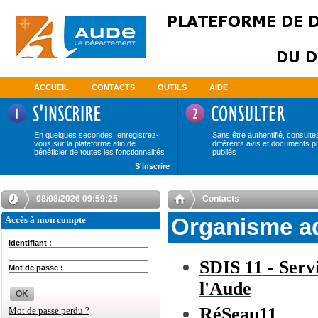
ACCUEIL
CONTACTS
OUTILS
AIDE
En quelques secondes, enregistrez-
Sans être authentifié, consulte
vous sur la plateforme afin de
différents avis et documents p
bénéficier de toutes les fonctionnalités
publiés
S'inscrire
08/08/2026 09:59:25
Contacts
Accès à mon compte
Organisme a
Identifiant :
SDIS 11 - Serv
Mot de passe :
l'Aude
OK
RéSeau11
Mot de passe perdu ?