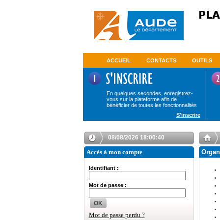
ACCUEIL
CONTACTS
OUTILS
En quelques secondes, enregistrez-
vous sur la plateforme afin de
bénéficier de toutes les fonctionnalités
S'inscrire
08/08/2026 18:00:41
Accès à mon compte
Organ
Identifiant :
Mot de passe :
OK
Mot de passe perdu ?