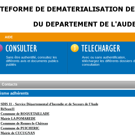
AIDE
Sans être authentifié, consultez les
Avec ou sans authentification,
différents avis et documents publics
téléchargez les différents dossiers 
publiés
consultation
Contacts
isme adhérents
SDIS 11 - Service Départemental d'Incendie et de Secours de l'Aude
RéSeau11
Commune de ROQUETAILLADE
Mairie LA POMAREDE
Commune de Rennes-le-Château
Commune de PUICHERIC
Mairie de CUCUGNAN