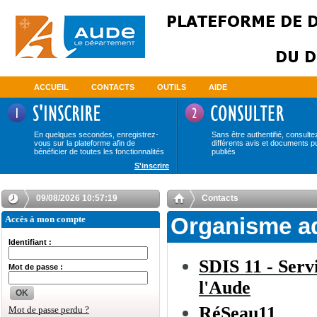
ACCUEIL
CONTACTS
OUTILS
AIDE
En quelques secondes, enregistrez-
Sans être authentifié, consulte
vous sur la plateforme afin de
différents avis et documents p
bénéficier de toutes les fonctionnalités
publiés
S'inscrire
09/08/2026 10:57:20
Contacts
Accès à mon compte
Organisme a
Identifiant :
SDIS 11 - Serv
Mot de passe :
l'Aude
OK
RéSeau11
Mot de passe perdu ?