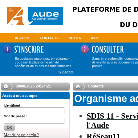
ACCUEIL
CONTACTS
OUTILS
AIDE
En quelques secondes, enregistrez-
Sans être authentifié, consulte
vous sur la plateforme afin de
différents avis et documents p
bénéficier de toutes les fonctionnalités
publiés
S'inscrire
08/08/2026 20:24:22
Contacts
Accès à mon compte
Organisme a
Identifiant :
SDIS 11 - Serv
Mot de passe :
l'Aude
OK
RéSeau11
Mot de passe perdu ?