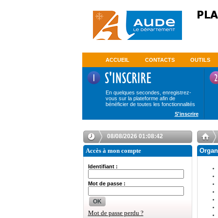
ACCUEIL
CONTACTS
OUTILS
En quelques secondes, enregistrez-
vous sur la plateforme afin de
bénéficier de toutes les fonctionnalités
S'inscrire
08/08/2026 01:08:43
Accès à mon compte
Organ
Identifiant :
Mot de passe :
OK
Mot de passe perdu ?