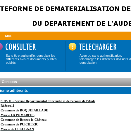
AIDE
Sans être authentifié, consultez les
Avec ou sans authentification,
différents avis et documents publics
téléchargez les différents dossiers 
publiés
consultation
Contacts
isme adhérents
SDIS 11 - Service Départemental d'Incendie et de Secours de l'Aude
RéSeau11
Commune de ROQUETAILLADE
Mairie LA POMAREDE
Commune de Rennes-le-Château
Commune de PUICHERIC
Mairie de CUCUGNAN