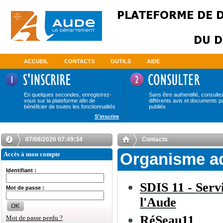
ACCUEIL
CONTACTS
OUTILS
AIDE
En quelques secondes, enregistrez-
Sans être authentifié, consulte
vous sur la plateforme afin de
différents avis et documents p
bénéficier de toutes les fonctionnalités
publiés
S'inscrire
07/08/2026 07:49:35
Contacts
Accès à mon compte
Organisme a
Identifiant :
SDIS 11 - Serv
Mot de passe :
l'Aude
OK
RéSeau11
Mot de passe perdu ?