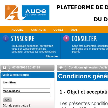
ACCUEIL
CONTACTS
OUTILS
AIDE
En quelques secondes, enregistrez-
Sans être authentifié, consulte
vous sur la plateforme afin de
différents avis et documents p
bénéficier de toutes les fonctionnalités
publiés
S'inscrire
07/08/2026 20:47:39
Conditions générales d'uti
Accès à mon compte
Conditions géné
Identifiant :
1 - Objet et accepta
Mot de passe :
OK
Les présentes conditio
Mot de passe perdu ?