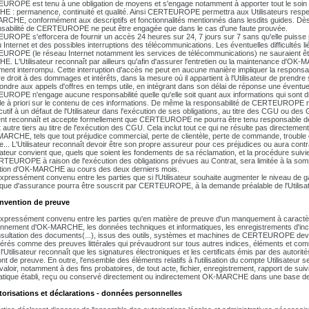
ROPE est tenu à une obligation de moyens et s'engage notamment à apporter tout le soin 
 : permanence, continuité et qualité. Ainsi CERTEUROPE permettra aux Utilisateurs respect
CHE, conformément aux descriptifs et fonctionnalités mentionnés dans lesdits guides. Dès 
sabilité de CERTEUROPE ne peut être engagée que dans le cas d'une faute prouvée.
ROPE s'efforcera de fournir un accès 24 heures sur 24, 7 jours sur 7 sans qu'elle puisse po
 Internet et des possibles interruptions des télécommunications. Les éventuelles difficultés l
ROPE (le réseau Internet notamment les services de télécommunications) ne sauraient être p
. L'Utilisateur reconnaît par ailleurs qu'afin d'assurer l'entretien ou la maintenance d'
ment interrompu. Cette interruption d'accès ne peut en aucune manière impliquer la responsa
e droit à des dommages et intérêts, dans la mesure où il appartient à l'Utilisateur de prendr
ondre aux appels d'offres en temps utile, en intégrant dans son délai de réponse une éventue
ROPE n'engage aucune responsabilité quelle qu'elle soit quant aux informations qui sont 
le à priori sur le contenu de ces informations. De même la responsabilité de CERTEUROPE ne
utif à un défaut de l'Utilisateur dans l'exécution de ses obligations, au titre des CGU ou des 
ent reconnaît et accepte formellement que CERTEUROPE ne pourra être tenu responsable des p
 autre tiers au titre de l'exécution des CGU. Cela inclut tout ce qui ne résulte pas directement 
ARCHE, tels que tout préjudice commercial, perte de clientèle, perte de commande, trouble c
... L'Utilisateur reconnaît devoir être son propre assureur pour ces préjudices ou aura cont
isateur convient que, quels que soient les fondements de sa réclamation, et la procédure suivie
TEUROPE à raison de l'exécution des obligations prévues au Contrat, sera limitée à la somme 
isation d'OK-MARCHE au cours des deux derniers mois.
 expressément convenu entre les parties que si l'Utilisateur souhaite augmenter le niveau 
ique d'assurance pourra être souscrit par CERTEUROPE, à la demande préalable de l'Utilisate
onvention de preuve
 expressément convenu entre les parties qu'en matière de preuve d'un manquement à caractère
onnement d'OK-MARCHE, les données techniques et informatiques, les enregistrements d'inci
sultation des documents(...), issus des outils, systèmes et machines de CERTEUROPE devront 
érés comme des preuves littérales qui prévaudront sur tous autres indices, éléments et co
'Utilisateur reconnaît que les signatures électroniques et les certificats émis par des auto
ont de preuve. En outre, l'ensemble des éléments relatifs à l'utilisation du compte Utilisat
valoir, notamment à des fins probatoires, de tout acte, fichier, enregistrement, rapport de suiv
atique établi, reçu ou conservé directement ou indirectement OK-MARCHE dans une base d
torisations et déclarations - données personnelles