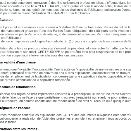
ge à ce que cette communication, à des fins strictement professionnelles, s'effectue dans le
isateur accorde à cette fin à CERTEUROPE, à titre gratuit et pour le monde entier, le droit d
ations, logos, et plus généralement tous signes distinctifs de l'Utilisateur qui seraient éventu
é pour toute la durée d'utilisation d'OK-MARCHE par l'Utilisateur.
ésiliation
U pourront être résiliées sans préavis à l'initiative de l'une ou l'autre des Parties du fait d
 de manquement grave par l'une des Parties à ses obligations, dix (10) jours après mise 
ion adressée par la Partie non défaillante, et demeurée infructueuse. Parmi les manquement
par l'Utilisateur ;
 de force majeure se prolongeant au-delà de dix (10) jours à compter de la survenance de l
iliation dans les cas prévus ci-dessus s'entend de plein droit, et sans autre formalité que l
ant la résiliation et son motif. CERTEUROPE ne pourra être tenu pour responsable de tout préjudi
uption ou suspension intervenue à la suite des cas susvisés.
on validité d'une clause
convenu que l'invalidité, l'inopposabilité, l'inefficacité ou l'impossibilité de mettre oeuvre une 
abilité, l'efficacité et la mise en oeuvre de ses autres stipulations, qui continueront de trouve
 vue du remplacement de la stipulation concernée par une stipulation valable, opposable, effi
ux qu'elles attendaient de la stipulation remplacée
Absence de renonciation
éserve des règles de droit impératives relatives à la prescription, le fait qu'une Partie n'exe
it de le faire, ou ne l'exerce que partiellement, ou avec irrégularité ou retard, ne pourra être
it ou recours, ou comme constituant une renonciation à ce droit ou recours ou à quelque autre
ntégralité de l'accord
rties reconnaissent que les stipulations des CGU et des documents auxquelles elles font référ
qui concerne la réalisation de l'objet des présentes et annulent et remplacent tous accords o
oit la forme.
elations entre les Parties