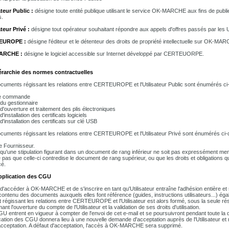
ateur Public :
désigne toute entité publique utilisant le service OK-MARCHE aux fins de publ
s.
ateur Privé :
désigne tout opérateur souhaitant répondre aux appels d'offres passés par les U
EUROPE :
désigne l'éditeur et le détenteur des droits de propriété intellectuelle sur OK-MAR
ARCHE :
désigne le logiciel accessible sur Internet développé par CERTEUORPE.
érarchie des normes contractuelles
cuments régissant les relations entre CERTEUROPE et l'Utilisateur Public sont énumérés ci
e commande
du gestionnaire
d'ouverture et traitement des plis électroniques
'installation des certificats logiciels
'installation des certificats sur clé USB
cuments régissant les relations entre CERTEUROPE et l'Utilisateur Privé sont énumérés ci-
e Fournisseur.
t qu'une stipulation figurant dans un document de rang inférieur ne soit pas expressément 
ie pas que celle-ci contredise le document de rang supérieur, ou que les droits et obligations q
é.
Application des CGU
t d'accéder à OK-MARCHE et de s'inscrire en tant qu'Utilisateur entraîne l'adhésion entière et
contenu des documents auxquels elles font référence (guides, instructions utilisateurs...) éga
t régissant les relations entre CERTEUROPE et l'Utilisateur est alors formé, sous la seule 
ant l'ouverture du compte de l'Utilisateur et la validation de ses droits d'utilisation.
U entrent en vigueur à compter de l'envoi de cet e-mail et se poursuivront pendant toute la d
cation des CGU donnera lieu à une nouvelle demande d'acceptation auprès de l'Utilisateur et
acceptation. A défaut d'acceptation, l'accès à OK-MARCHE sera supprimé.