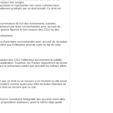
 respect des usages.
e reproduire et représenter ses noms commerciaux,
ellement protégés par un droit privatif. Ce droit est
e la survenance de l'un des événements suivants :
en demeure par lettre recommandée avec accusé de
s graves figurent le non-respect des CGU ou des
'événement.
'envoi d'une lettre recommandée avec accusé de réception
ce que l'Utilisateur pourrait subir du fait de cette
stipulation des CGU n'affectera aucunement la validité,
r application. Toutefois, les Parties négocieront de bonne
cace et présentant autant que possible les mêmes effets
rce pas un droit ou un recours à un moment où elle serait
 considéré comme ayant pour effet de limiter l'étendue de
 droit ou recours que ce soit.
ence constituent l'intégralité des accords entre elles
u propositions antérieurs ayant le même objet quelle