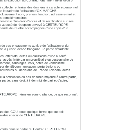
s à l'exécution du Contrat, notamment de la loi du 6
 collecter et traiter des données à caractère personnel
s le cadre de l'utilisation d'OK-MARCHE.
clusivement nom, prénom, fonction, adresse e-mail et
es complémentaires.
néficie d'un droit d'accès et de rectification sur ses
 avec accusé de réception envoyé à CERTEUROPE,
emande devra être accompagnée d'une copie d'un
de ses engagements au titre de l'utilisation et du
a jurisprudence française. La partie défaillante
es, attentats, actes ou omissions d'une autorité
s, accès limité par un propriétaire ou gestionnaire de
partielle, sabotages, vols, actes de vandalisme,
ateur de télécommunication, perturbations ou
ontraintes ou décisions de France Telecom, actes
la notification du cas de force majeure à l'autre partie,
 partie, sans droit à indemnité de part et d'autre.
ERTEUROPE même en sous-traitance, ce que reconnaît
oulant des CGU, sous quelque forme que ce soit,
préalable et écrit de CERTEUROPE.
ccomplis dans le cadre du Contrat. CERTEUROPE