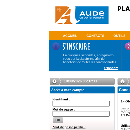
ACCUEIL
CONTACTS
OUTILS
En quelques secondes, enregistrez-
vous sur la plateforme afin de
bénéficier de toutes les fonctionnalités
S'inscrire
10/08/2026 05:37:34
Accès à mon compte
Condi
Identifiant :
1 - Ob
Les pr
Mot de passe :
MARCHE
1.1 Dé
OK
Utilis
Mot de passe perdu ?
MARCHE