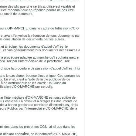
re des plis que si le certificat utilisé est valable et
 Privé reconnaît que sa réponse pourra ne pas être
 tout envoi de document.
u à OK-MARCHE, dans le cadre de l'utilisation d'OK-
HE et avant l'envoi ou la réception de tous documents par
e consultation de documents par les autres
r et à rédiger les documents d'appel d'offres, le
nt...et plus généralement tous documents nécessaires à
e la procédure adaptée au marché qu'il souhaite mettre
i, soit par l'intermédiaire de la plateforme, soit
chique la procédure de passation d'appel d'offres. Il lui
is dans le cas d'une réponse électronique. Ces personnes
. En effet, c'est à l'aide de la clé publique de ce
 à ce certificat puisse les ouvrir. Un Guide du
'utilisation d'OK-MARCHE sur ce point.
s par l'intermédiaire d'OK-MARCHE est susceptible de
l est le seul à définir et à rédiger les documents de
e la bonne gestion de certificats électroniques, de la
eurs Publics par l'intermédiaire d'OK-MARCHE, de la
rminées dans les présentes CGU, ainsi que dans les
ateur déclare connaître, de la technicité d'OK-MARCHE,