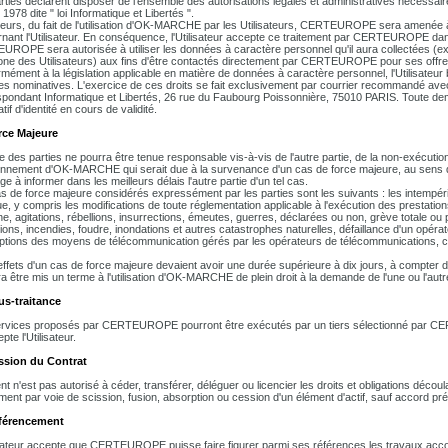
rties déclarent disposer de l'ensemble des autorisations légales et administratives nécessaire
 1978 dite " loi Informatique et Libertés ".
lleurs, du fait de l'utilisation d'OK-MARCHE par les Utilisateurs, CERTEUROPE sera amenée à
nant l'Utilisateur. En conséquence, l'Utilisateur accepte ce traitement par CERTEUROPE dan
ROPE sera autorisée à utiliser les données à caractère personnel qu'il aura collectées (ex
one des Utilisateurs) aux fins d'être contactés directement par CERTEUROPE pour ses offr
mément à la législation applicable en matière de données à caractère personnel, l'Utilisateur bé
s nominatives. L'exercice de ces droits se fait exclusivement par courrier recommandé
pondant Informatique et Libertés, 26 rue du Faubourg Poissonnière, 75010 PARIS. Toute d
catif d'identité en cours de validité.
rce Majeure
 des parties ne pourra être tenue responsable vis-à-vis de l'autre partie, de la non-exécution 
onnement d'OK-MARCHE qui serait due à la survenance d'un cas de force majeure, au sens de l
e à informer dans les meilleurs délais l'autre partie d'un tel cas.
s de force majeure considérés expressément par les parties sont les suivants : les intempéri
ue, y compris les modifications de toute réglementation applicable à l'exécution des prestation
e, agitations, rébellions, insurrections, émeutes, guerres, déclarées ou non, grève totale ou 
ions, incendies, foudre, inondations et autres catastrophes naturelles, défaillance d'un opér
uptions des moyens de télécommunication gérés par les opérateurs de télécommunications, c
 effets d'un cas de force majeure devaient avoir une durée supérieure à dix jours, à compter de 
ra être mis un terme à l'utilisation d'OK-MARCHE de plein droit à la demande de l'une ou l'autre
us-traitance
rvices proposés par CERTEUROPE pourront être exécutés par un tiers sélectionné par C
pte l'Utilisateur.
ssion du Contrat
ent n'est pas autorisé à céder, transférer, déléguer ou licencier les droits et obligations déc
ent par voie de scission, fusion, absorption ou cession d'un élément d'actif, sauf accord 
éférencement
isateur accepte que CERTEUROPE puisse faire figurer parmi ses références les travaux a