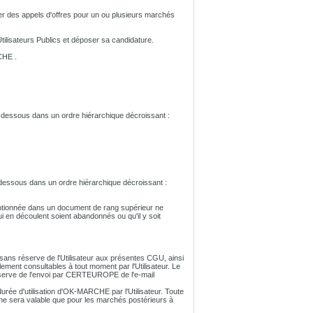
ier des appels d'offres pour un ou plusieurs marchés
tilisateurs Publics et déposer sa candidature.
CHE .
-dessous dans un ordre hiérarchique décroissant :
dessous dans un ordre hiérarchique décroissant :
mentionnée dans un document de rang supérieur ne
ui en découlent soient abandonnés ou qu'il y soit
 sans réserve de l'Utilisateur aux présentes CGU, ainsi
lement consultables à tout moment par l'Utilisateur. Le
réserve de l'envoi par CERTEUROPE de l'e-mail
urée d'utilisation d'OK-MARCHE par l'Utilisateur. Toute
 ne sera valable que pour les marchés postérieurs à