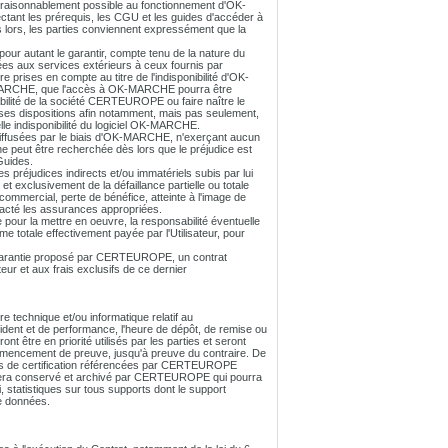
raisonnablement possible au fonctionnement d'OK-
ant les prérequis, les CGU et les guides d'accéder à
lors, les parties conviennent expressément que la
ur autant le garantir, compte tenu de la nature du
iées aux services extérieurs à ceux fournis par
rises en compte au titre de l'indisponibilité d'OK-
OK-MARCHE, que l'accès à OK-MARCHE pourra être
bilité de la société CERTEUROPE ou faire naître le
e ses dispositions afin notamment, mais pas seulement,
lle indisponibilité du logiciel OK-MARCHE.
diffusées par le biais d'OK-MARCHE, n'exerçant aucun
 peut être recherchée dès lors que le préjudice est
Guides.
réjudices indirects et/ou immatériels subis par lui
et exclusivement de la défaillance partielle ou totale
ommercial, perte de bénéfice, atteinte à l'image de
racté les assurances appropriées.
 pour la mettre en oeuvre, la responsabilité éventuelle
totale effectivement payée par l'Utilisateur, pour
de garantie proposé par CERTEUROPE, un contrat
ur et aux frais exclusifs de ce dernier
 technique et/ou informatique relatif au
dent et de performance, l'heure de dépôt, de remise ou
être en priorité utilisés par les parties et seront
mmencement de preuve, jusqu'à preuve du contraire. De
rités de certification référencées par CERTEUROPE
eur sera conservé et archivé par CERTEUROPE qui pourra
i, statistiques sur tous supports dont le support
e données.