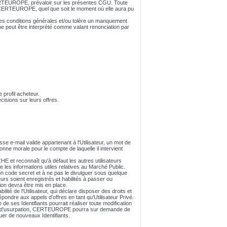
 CERTEUROPE, prévaloir sur les présentes CGU. Toute
 à CERTEUROPE, quel que soit le moment où elle aura pu
 conditions générales et/ou tolère un manquement
ne peut être interprété comme valant renonciation par
 profil acheteur.
sions sur leurs offres.
esse e-mail valide appartenant à l'Utilisateur, un mot de
nne morale pour le compte de laquelle il intervient
et reconnaît qu'à défaut les autres utilisateurs
es informations utiles relatives au Marché Public.
son code secret et à ne pas le divulguer sous quelque
urs soient enregistrés et habilités à passer ou
ion devra être mis en place.
lité de l'Utilisateur, qui déclare disposer des droits et
répondre aux appels d'offres en tant qu'Utilisateur Privé.
de ses Identifiants pourrait réaliser toute modification
cas d'usurpation, CERTEUROPE pourra sur demande de
uer de nouveaux Identifiants.