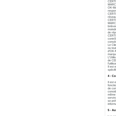
CERTEU
MARCHE
OK-MAR
respon
CERTEU
réseau
CERTEU
MARCHE
briève
moindr
de rép
CERTEU
contrô
conséc
Le Cli
ou tout
d'OK-M
marque
L'Util
de CER
l'util
Il est
spécif
4 - C
Il est
foncti
de con
consid
même l
servir
se pré
inform
5 - Au