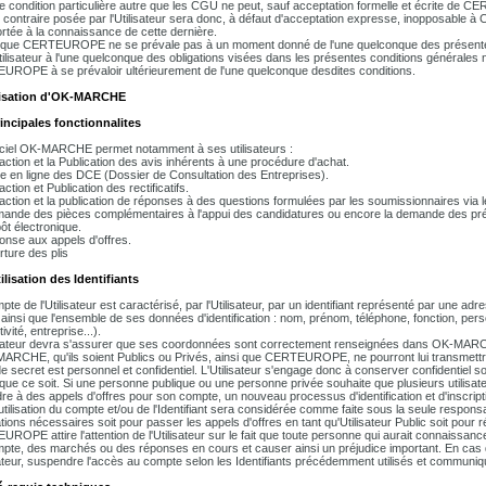
 condition particulière autre que les CGU ne peut, sauf acceptation formelle et écrite de
 contraire posée par l'Utilisateur sera donc, à défaut d'acceptation expresse, inopposable
ortée à la connaissance de cette dernière.
t que CERTEUROPE ne se prévale pas à un moment donné de l'une quelconque des présentes
Utilisateur à l'une quelconque des obligations visées dans les présentes conditions générales 
ROPE à se prévaloir ultérieurement de l'une quelconque desdites conditions.
ilisation d'OK-MARCHE
rincipales fonctionnalites
iciel OK-MARCHE permet notamment à ses utilisateurs :
action et la Publication des avis inhérents à une procédure d'achat.
e en ligne des DCE (Dossier de Consultation des Entreprises).
ction et Publication des rectificatifs.
action et la publication de réponses à des questions formulées par les soumissionnaires via le
ande des pièces complémentaires à l'appui des candidatures ou encore la demande des préci
ôt électronique.
onse aux appels d'offres.
rture des plis
tilisation des Identifiants
te de l'Utilisateur est caractérisé, par l'Utilisateur, par un identifiant représenté par une adr
ainsi que l'ensemble de ses données d'identification : nom, prénom, téléphone, fonction, perso
tivité, entreprise...).
isateur devra s'assurer que ses coordonnées sont correctement renseignées dans OK-MARCHE 
ARCHE, qu'ils soient Publics ou Privés, ainsi que CERTEUROPE, ne pourront lui transmettre l
e secret est personnel et confidentiel. L'Utilisateur s'engage donc à conserver confidentiel 
que ce soit. Si une personne publique ou une personne privée souhaite que plusieurs utilisate
re à des appels d'offres pour son compte, un nouveau processus d'identification et d'inscript
tilisation du compte et/ou de l'Identifiant sera considérée comme faite sous la seule responsabi
ations nécessaires soit pour passer les appels d'offres en tant qu'Utilisateur Public soit pour 
ROPE attire l'attention de l'Utilisateur sur le fait que toute personne qui aurait connaissance 
pte, des marchés ou des réponses en cours et causer ainsi un préjudice important. En 
isateur, suspendre l'accès au compte selon les Identifiants précédemment utilisés et communiq