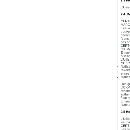
2.3 Pr
L'Util
2.4. D
CERTEU
MARCHE
Il est
trouve
affére
(sans 
pas ac
CERTEU
OK-M
En con
puisse
L'Util
d'OK-M
l'Util
l'exce
et ses
l'Utili
Des gu
d'OK-M
reconn
authen
à un ap
En auc
l'Util
2.5 Ho
L'Utili
les ma
CERTEU
Les pa