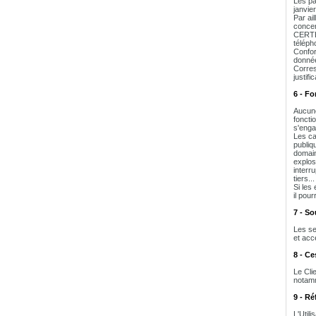
Les pa
janvier
Par ai
concer
CERTEU
téléph
Confor
donnée
Corres
justifi
6 - Fo
Aucune
foncti
s'engag
Les ca
publiq
domain
explos
interr
tiers...
Si les
il pour
7 - So
Les se
et acce
8 - Ce
Le Cli
notamm
9 - R
L'Util