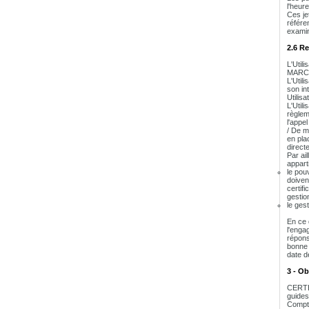
l'heur
Ces jet
référe
examin
2.6 Re
L'Util
MARC
L'Util
son in
Utilis
L'Utili
règlem
l'appel
/ De m
en plac
direct
Par ai
appart
le pou
doivent
certifi
gestio
le ges
En ce 
l'enga
répons
bonne 
date d
3 - O
CERTEU
guides
Compte