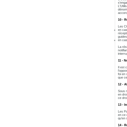
s'enga
L'Util
dénomin
accord
10 - R
Les CG
en cas
récept
guides 
en cas
La rés
notifi
interr
11 - N
Il est 
l'oppos
foi en
que ce
12 - 
Sous r
en dro
ce dro
13 - I
Les Pa
en ce 
qu'en s
14 - R