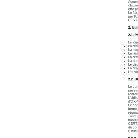
Aucune
clause
être p
Le fai
par l'
CERTEU
2. Ut
2.1. P
Le log
La réd
La mis
La réda
La réd
La dem
Le dép
La rép
L'ouve
2.2. U
Le comp
passe 
(collec
L'Util
d'OK-M
Le cod
forme 
répond
Toute u
habilit
CERTEU
du com
l'Util