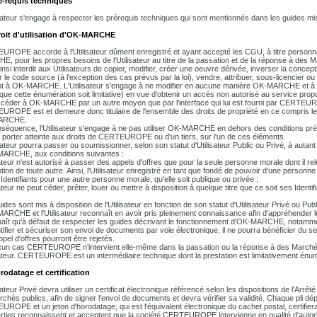
é-requis techniques
isateur s'engage à respecter les prérequis techniques qui sont mentionnés dans les guides mi
roit d'utilisation d'OK-MARCHE
ROPE accorde à l'Utilisateur dûment enregistré et ayant accepté les CGU, à titre personnel, l
, pour les propres besoins de l'Utilisateur au titre de la passation et de la réponse à des 
 ainsi interdit aux Utilisateurs de copier, modifier, créer une oeuvre dérivée, inverser la conc
r le code source (à l'exception des cas prévus par la loi), vendre, attribuer, sous-licencier ou
nt à OK-MARCHE. L'Utilisateur s'engage à ne modifier en aucune manière OK-MARCHE et à 
que cette énumération soit limitative) en vue d'obtenir un accès non autorisé au service p
céder à OK-MARCHE par un autre moyen que par l'interface qui lui est fourni par CERTEURO
ROPE est et demeure donc titulaire de l'ensemble des droits de propriété en ce compris les dr
ARCHE.
séquence, l'Utilisateur s'engage à ne pas utiliser OK-MARCHE en dehors des conditions prév
 porter atteinte aux droits de CERTEUROPE ou d'un tiers, sur l'un de ces éléments.
isateur pourra passer ou soumissionner, selon son statut d'Utilisateur Public ou Privé, à autant 
ARCHE, aux conditions suivantes :
isateur n'est autorisé à passer des appels d'offres que pour la seule personne morale dont il re
ption de toute autre. Ainsi, l'Utilisateur enregistré en tant que fondé de pouvoir d'une personn
 Identifiants pour une autre personne morale, qu'elle soit publique ou privée ;
sateur ne peut céder, prêter, louer ou mettre à disposition à quelque titre que ce soit ses Identi
ides sont mis à disposition de l'Utilisateur en fonction de son statut d'Utilisateur Privé ou Pu
ARCHE et l'Utilisateur reconnaît en avoir pris pleinement connaissance afin d'appréhender le 
aît qu'à défaut de respecter les guides décrivant le fonctionnement d'OK-MARCHE, notamment
tifier et sécuriser son envoi de documents par voie électronique, il ne pourra bénéficier du 
pel d'offres pourront être rejetés.
un cas CERTEUROPE n'intervient elle-même dans la passation ou la réponse à des Marchés Pu
isateur. CERTEUROPE est un intermédiaire technique dont la prestation est limitativement énu
rodatage et certification
sateur Privé devra utiliser un certificat électronique référencé selon les dispositions de l'Arrêt
rchés publics, afin de signer l'envoi de documents et devra vérifier sa validité. Chaque pl
ROPE et un jeton d'horodatage, qui est l'équivalent électronique du cachet postal, certifiera l
rties reconnaissent et acceptent que la société CERTEUROPE intervienne en qualité d'autorité 