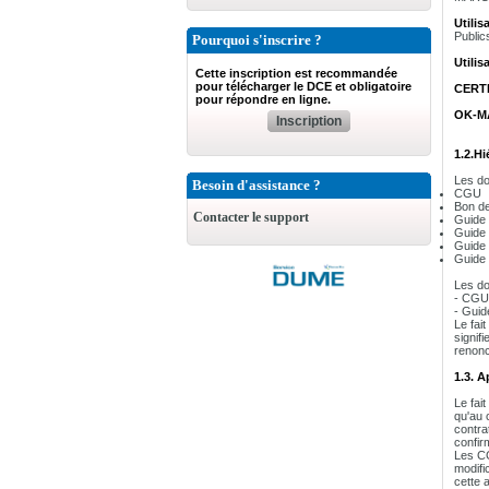
Utilis
Public
Pourquoi s'inscrire ?
Utilis
Cette inscription est recommandée
pour télécharger le DCE et obligatoire
CERT
pour répondre en ligne.
OK-M
Inscription
1.2.Hi
Les do
Besoin d'assistance ?
CGU
Bon d
Contacter le support
Guide 
Guide 
Guide d
Guide d
Les do
- CGU
- Guid
Le fai
signif
renonc
1.3. 
Le fai
qu'au 
contra
confirm
Les CG
modifi
cette 