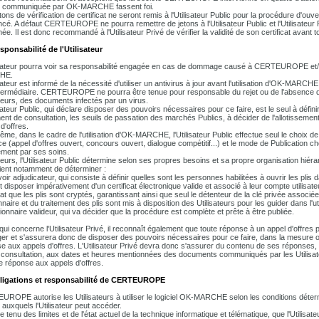
e communiquée par OK-MARCHE fassent foi.
ons de vérification de certificat ne seront remis à l'Utilisateur Public pour la procédure d'ouvertu
ncé. A défaut CERTEUROPE ne pourra remettre de jetons à l'Utilisateur Public et l'Utilisateur
ée. Il est donc recommandé à l'Utilisateur Privé de vérifier la validité de son certificat avant
sponsabilité de l'Utilisateur
isateur pourra voir sa responsabilité engagée en cas de dommage causé à CERTEUROPE et/o
HE.
isateur est informé de la nécessité d'utiliser un antivirus à jour avant l'utilisation d'OK-MARC
termédiaire. CERTEUROPE ne pourra être tenue pour responsable du rejet ou de l'absence d
ateurs, des documents infectés par un virus.
sateur Public, qui déclare disposer des pouvoirs nécessaires pour ce faire, est le seul à défini
ent de consultation, les seuils de passation des marchés Publics, à décider de l'allotisseme
 d'offres.
ême, dans le cadre de l'utilisation d'OK-MARCHE, l'Utilisateur Public effectue seul le choix d
e (appel d'offres ouvert, concours ouvert, dialogue compétitif...) et le mode de Publication chois
ement par ses soins.
lleurs, l'Utilisateur Public détermine selon ses propres besoins et sa propre organisation hiérar
ient notamment de déterminer :
voir adjudicateur, qui consiste à définir quelles sont les personnes habilitées à ouvrir les pl
 disposer impérativement d'un certificat électronique valide et associé à leur compte utilisateur
cat que les plis sont cryptés, garantissant ainsi que seul le détenteur de la clé privée associée
nnaire et du traitement des plis sont mis à disposition des Utilisateurs pour les guider dans l
tionnaire valideur, qui va décider que la procédure est complète et prête à être publiée.
qui concerne l'Utilisateur Privé, il reconnaît également que toute réponse à un appel d'offre
ger et s'assurera donc de disposer des pouvoirs nécessaires pour ce faire, dans la mesure où i
e aux appels d'offres. L'Utilisateur Privé devra donc s'assurer du contenu de ses réponses, d
consultation, aux dates et heures mentionnées des documents communiqués par les Utilisat
e réponse aux appels d'offres.
bligations et responsabilité de CERTEUROPE
ROPE autorise les Utilisateurs à utiliser le logiciel OK-MARCHE selon les conditions déte
 auxquels l'Utilisateur peut accéder.
 tenu des limites et de l'état actuel de la technique informatique et télématique, que l'Utilis