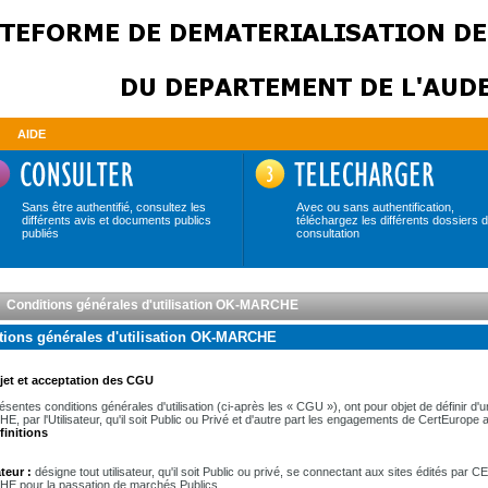
AIDE
Sans être authentifié, consultez les
Avec ou sans authentification,
différents avis et documents publics
téléchargez les différents dossiers 
publiés
consultation
Conditions générales d'utilisation OK-MARCHE
tions générales d'utilisation OK-MARCHE
jet et acceptation des CGU
ésentes conditions générales d'utilisation (ci-après les « CGU »), ont pour objet de définir d'un
, par l'Utilisateur, qu'il soit Public ou Privé et d'autre part les engagements de CertEurope a
finitions
ateur :
désigne tout utilisateur, qu'il soit Public ou privé, se connectant aux sites édités 
 pour la passation de marchés Publics