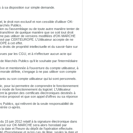
s à sa disposition sur simple demande.
e droit non exclusif et non cessible d'utiliser OK-
Marchés Publics.
eption ou l'assemblage ou de toute autre manière tenter de
 transférer de quelque manière que se soit tout droit
ne pas utiliser de versions modifiées d'OK-MARCHE
roposé par CERTEUROPE. L'Utilisateur accepte de ne
PE à cet effet.
oits de propriété intellectuelle et du savoir-faire sur
ues par les CGU, et à n'effectuer aucun acte qui
de Marchés Publics qu'il le souhaite par l'intermédiaire
lève et mentionnée à l'ouverture du compte utilisateur, à
e morale définie, s'engage à ne pas utiliser son compte
fiants ou son compte utilisateur qui lui sont personnels.
blic, pour lui permettre de comprendre le fonctionnement
mode de fonctionnement du logiciel. L'Utilisateur
 la gestion des certificats électroniques destinés à
service proposé et que son appel d'offres ou sa réponse
blics, qui relèvent de la seule responsabilité de
mérée ci-après.
é du 15 juin 2012 relatif à la signature électronique dans
i déposé sur OK-MARCHE sera alors horodaté par
a date et l'heure du dépôt de l'opération effectuée.
d'horodatage et qu'en cas de litige, seules la date et