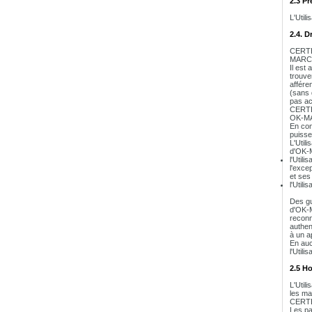
2.3 Pr
L'Util
2.4. D
CERTEU
MARCHE
Il est
trouve
affére
(sans 
pas ac
CERTEU
OK-M
En con
puisse
L'Util
d'OK-M
l'Util
l'exce
et ses
l'Utili
Des gu
d'OK-M
reconn
authen
à un ap
En auc
l'Util
2.5 Ho
L'Utili
les ma
CERTEU
Les pa