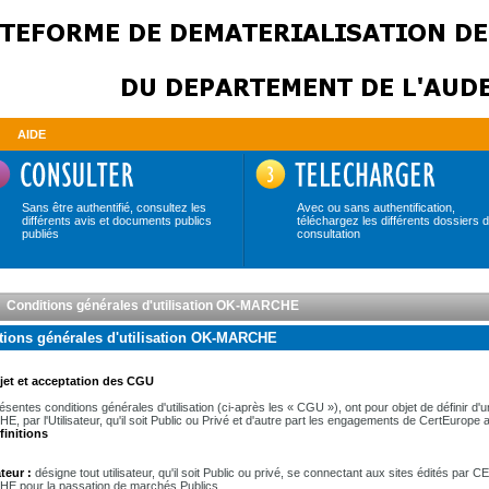
AIDE
Sans être authentifié, consultez les
Avec ou sans authentification,
différents avis et documents publics
téléchargez les différents dossiers 
publiés
consultation
Conditions générales d'utilisation OK-MARCHE
tions générales d'utilisation OK-MARCHE
jet et acceptation des CGU
ésentes conditions générales d'utilisation (ci-après les « CGU »), ont pour objet de définir d'un
, par l'Utilisateur, qu'il soit Public ou Privé et d'autre part les engagements de CertEurope a
finitions
ateur :
désigne tout utilisateur, qu'il soit Public ou privé, se connectant aux sites édités 
 pour la passation de marchés Publics