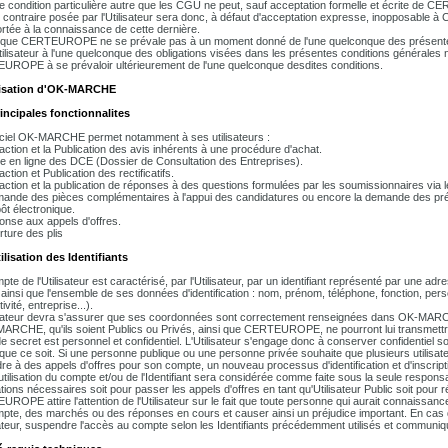
 condition particulière autre que les CGU ne peut, sauf acceptation formelle et écrite de
 contraire posée par l'Utilisateur sera donc, à défaut d'acceptation expresse, inopposable
ortée à la connaissance de cette dernière.
t que CERTEUROPE ne se prévale pas à un moment donné de l'une quelconque des présentes
Utilisateur à l'une quelconque des obligations visées dans les présentes conditions générales 
ROPE à se prévaloir ultérieurement de l'une quelconque desdites conditions.
ilisation d'OK-MARCHE
rincipales fonctionnalites
iciel OK-MARCHE permet notamment à ses utilisateurs :
action et la Publication des avis inhérents à une procédure d'achat.
e en ligne des DCE (Dossier de Consultation des Entreprises).
ction et Publication des rectificatifs.
action et la publication de réponses à des questions formulées par les soumissionnaires via le
ande des pièces complémentaires à l'appui des candidatures ou encore la demande des préci
ôt électronique.
onse aux appels d'offres.
rture des plis
tilisation des Identifiants
te de l'Utilisateur est caractérisé, par l'Utilisateur, par un identifiant représenté par une adr
ainsi que l'ensemble de ses données d'identification : nom, prénom, téléphone, fonction, perso
tivité, entreprise...).
isateur devra s'assurer que ses coordonnées sont correctement renseignées dans OK-MARCHE 
ARCHE, qu'ils soient Publics ou Privés, ainsi que CERTEUROPE, ne pourront lui transmettre l
e secret est personnel et confidentiel. L'Utilisateur s'engage donc à conserver confidentiel 
que ce soit. Si une personne publique ou une personne privée souhaite que plusieurs utilisate
re à des appels d'offres pour son compte, un nouveau processus d'identification et d'inscript
tilisation du compte et/ou de l'Identifiant sera considérée comme faite sous la seule responsabi
ations nécessaires soit pour passer les appels d'offres en tant qu'Utilisateur Public soit pour 
ROPE attire l'attention de l'Utilisateur sur le fait que toute personne qui aurait connaissance 
pte, des marchés ou des réponses en cours et causer ainsi un préjudice important. En 
isateur, suspendre l'accès au compte selon les Identifiants précédemment utilisés et communiq