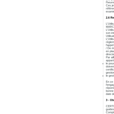
l'heur
Ces jet
référe
examin
2.6 Re
L'Util
MARC
L'Util
son in
Utilis
L'Utili
règlem
l'appel
/ De m
en plac
direct
Par ai
appart
le pou
doivent
certifi
gestio
le ges
En ce 
l'enga
répons
bonne 
date d
3 - O
CERTEU
guides
Compte