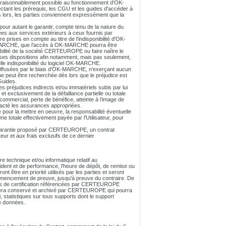
raisonnablement possible au fonctionnement d'OK-
ant les prérequis, les CGU et les guides d'accéder à
lors, les parties conviennent expressément que la
ur autant le garantir, compte tenu de la nature du
iées aux services extérieurs à ceux fournis par
rises en compte au titre de l'indisponibilité d'OK-
OK-MARCHE, que l'accès à OK-MARCHE pourra être
bilité de la société CERTEUROPE ou faire naître le
e ses dispositions afin notamment, mais pas seulement,
lle indisponibilité du logiciel OK-MARCHE.
diffusées par le biais d'OK-MARCHE, n'exerçant aucun
 peut être recherchée dès lors que le préjudice est
Guides.
réjudices indirects et/ou immatériels subis par lui
et exclusivement de la défaillance partielle ou totale
ommercial, perte de bénéfice, atteinte à l'image de
racté les assurances appropriées.
 pour la mettre en oeuvre, la responsabilité éventuelle
totale effectivement payée par l'Utilisateur, pour
de garantie proposé par CERTEUROPE, un contrat
ur et aux frais exclusifs de ce dernier
 technique et/ou informatique relatif au
dent et de performance, l'heure de dépôt, de remise ou
être en priorité utilisés par les parties et seront
mmencement de preuve, jusqu'à preuve du contraire. De
rités de certification référencées par CERTEUROPE
eur sera conservé et archivé par CERTEUROPE qui pourra
i, statistiques sur tous supports dont le support
e données.