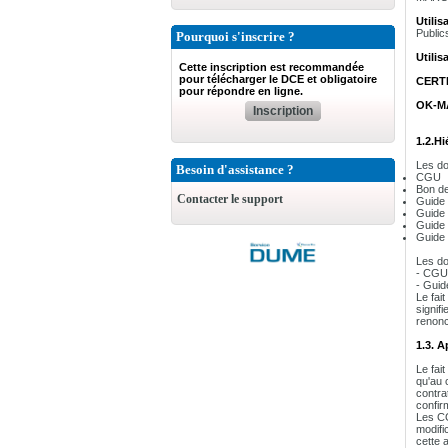
Utilis
Public
Pourquoi s'inscrire ?
Utilis
Cette inscription est recommandée
pour télécharger le DCE et obligatoire
CERT
pour répondre en ligne.
OK-M
Inscription
1.2.Hi
Les do
Besoin d'assistance ?
CGU
Bon d
Contacter le support
Guide 
Guide 
Guide d
Guide d
Les do
- CGU
- Guid
Le fai
signif
renonc
1.3. 
Le fai
qu'au 
contra
confirm
Les CG
modifi
cette 