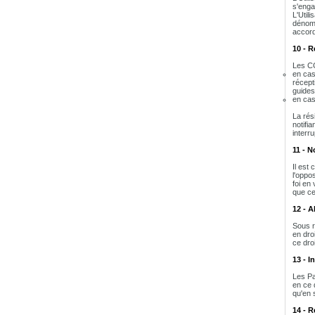
s'enga
L'Util
dénomin
accord
10 - R
Les CG
en cas
récept
guides 
en cas
La rés
notifi
interr
11 - N
Il est 
l'oppos
foi en
que ce
12 - 
Sous r
en dro
ce dro
13 - I
Les Pa
en ce 
qu'en s
14 - R