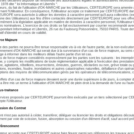
rties déclarent disposer de l'ensemble des autorisations légales et administratives nécessaire
 1978 dite " loi Informatique et Libertés ".
lleurs, du fait de l'utilisation d'OK-MARCHE par les Utilisateurs, CERTEUROPE sera amenée à
nant l'Utilisateur. En conséquence, l'Utilisateur accepte ce traitement par CERTEUROPE dan
ROPE sera autorisée à utiliser les données à caractère personnel qu'il aura collectées (ex
one des Utilisateurs) aux fins d'être contactés directement par CERTEUROPE pour ses offr
mément à la législation applicable en matière de données à caractère personnel, l'Utilisateur bé
s nominatives. L'exercice de ces droits se fait exclusivement par courrier recommandé
pondant Informatique et Libertés, 26 rue du Faubourg Poissonnière, 75010 PARIS. Toute d
catif d'identité en cours de validité.
rce Majeure
 des parties ne pourra être tenue responsable vis-à-vis de l'autre partie, de la non-exécution 
onnement d'OK-MARCHE qui serait due à la survenance d'un cas de force majeure, au sens de l
e à informer dans les meilleurs délais l'autre partie d'un tel cas.
s de force majeure considérés expressément par les parties sont les suivants : les intempéri
ue, y compris les modifications de toute réglementation applicable à l'exécution des prestation
e, agitations, rébellions, insurrections, émeutes, guerres, déclarées ou non, grève totale ou 
ions, incendies, foudre, inondations et autres catastrophes naturelles, défaillance d'un opér
uptions des moyens de télécommunication gérés par les opérateurs de télécommunications, c
 effets d'un cas de force majeure devaient avoir une durée supérieure à dix jours, à compter de 
ra être mis un terme à l'utilisation d'OK-MARCHE de plein droit à la demande de l'une ou l'autre
us-traitance
rvices proposés par CERTEUROPE pourront être exécutés par un tiers sélectionné par C
pte l'Utilisateur.
ssion du Contrat
ent n'est pas autorisé à céder, transférer, déléguer ou licencier les droits et obligations déc
ent par voie de scission, fusion, absorption ou cession d'un élément d'actif, sauf accord 
éférencement
isateur accepte que CERTEUROPE puisse faire figurer parmi ses références les travaux a