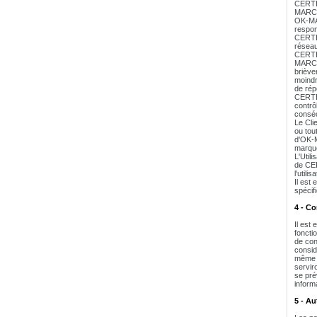
CERTEU
MARCHE
OK-MAR
respon
CERTEU
réseau
CERTEU
MARCHE
briève
moindr
de rép
CERTEU
contrô
conséc
Le Cli
ou tout
d'OK-M
marque
L'Util
de CER
l'util
Il est
spécif
4 - C
Il est
foncti
de con
consid
même l
servir
se pré
inform
5 - Au