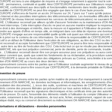
ROPE est tenu à une obligation de moyens et s'engage notamment à apporter tout le soin 
 : permanence, continuité et qualité. Ainsi CERTEUROPE permettra aux Utilisateurs respect
CHE, conformément aux descriptifs et fonctionnalités mentionnés dans lesdits guides. Dès 
sabilité de CERTEUROPE ne peut être engagée que dans le cas d'une faute prouvée.
ROPE s'efforcera de fournir un accès 24 heures sur 24, 7 jours sur 7 sans qu'elle puisse po
 Internet et des possibles interruptions des télécommunications. Les éventuelles difficultés l
ROPE (le réseau Internet notamment les services de télécommunications) ne sauraient être p
. L'Utilisateur reconnaît par ailleurs qu'afin d'assurer l'entretien ou la maintenance d'
ment interrompu. Cette interruption d'accès ne peut en aucune manière impliquer la responsa
e droit à des dommages et intérêts, dans la mesure où il appartient à l'Utilisateur de prendr
ondre aux appels d'offres en temps utile, en intégrant dans son délai de réponse une éventue
ROPE n'engage aucune responsabilité quelle qu'elle soit quant aux informations qui sont 
le à priori sur le contenu de ces informations. De même la responsabilité de CERTEUROPE ne
utif à un défaut de l'Utilisateur dans l'exécution de ses obligations, au titre des CGU ou des 
ent reconnaît et accepte formellement que CERTEUROPE ne pourra être tenu responsable des p
 autre tiers au titre de l'exécution des CGU. Cela inclut tout ce qui ne résulte pas directement 
ARCHE, tels que tout préjudice commercial, perte de clientèle, perte de commande, trouble c
... L'Utilisateur reconnaît devoir être son propre assureur pour ces préjudices ou aura cont
isateur convient que, quels que soient les fondements de sa réclamation, et la procédure suivie
TEUROPE à raison de l'exécution des obligations prévues au Contrat, sera limitée à la somme 
isation d'OK-MARCHE au cours des deux derniers mois.
 expressément convenu entre les parties que si l'Utilisateur souhaite augmenter le niveau 
ique d'assurance pourra être souscrit par CERTEUROPE, à la demande préalable de l'Utilisate
onvention de preuve
 expressément convenu entre les parties qu'en matière de preuve d'un manquement à caractère
onnement d'OK-MARCHE, les données techniques et informatiques, les enregistrements d'inci
sultation des documents(...), issus des outils, systèmes et machines de CERTEUROPE devront 
érés comme des preuves littérales qui prévaudront sur tous autres indices, éléments et co
'Utilisateur reconnaît que les signatures électroniques et les certificats émis par des auto
ont de preuve. En outre, l'ensemble des éléments relatifs à l'utilisation du compte Utilisat
valoir, notamment à des fins probatoires, de tout acte, fichier, enregistrement, rapport de suiv
atique établi, reçu ou conservé directement ou indirectement OK-MARCHE dans une base d
torisations et déclarations - données personnelles