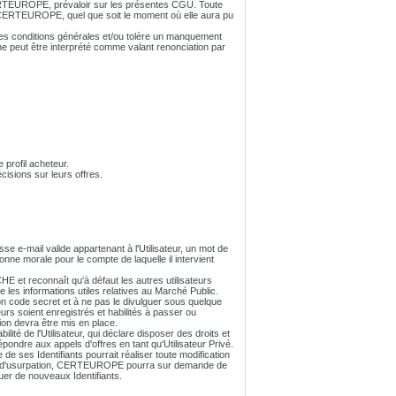
 CERTEUROPE, prévaloir sur les présentes CGU. Toute
 à CERTEUROPE, quel que soit le moment où elle aura pu
 conditions générales et/ou tolère un manquement
ne peut être interprété comme valant renonciation par
 profil acheteur.
sions sur leurs offres.
esse e-mail valide appartenant à l'Utilisateur, un mot de
nne morale pour le compte de laquelle il intervient
et reconnaît qu'à défaut les autres utilisateurs
es informations utiles relatives au Marché Public.
son code secret et à ne pas le divulguer sous quelque
urs soient enregistrés et habilités à passer ou
ion devra être mis en place.
lité de l'Utilisateur, qui déclare disposer des droits et
répondre aux appels d'offres en tant qu'Utilisateur Privé.
de ses Identifiants pourrait réaliser toute modification
cas d'usurpation, CERTEUROPE pourra sur demande de
uer de nouveaux Identifiants.