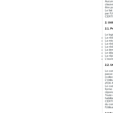
Aucune
clause
être p
Le fai
par l'
CERTEU
2. Ut
2.1. P
Le log
La réd
La mis
La réda
La réd
La dem
Le dép
La rép
L'ouve
2.2. U
Le comp
passe 
(collec
L'Util
d'OK-M
Le cod
forme 
répond
Toute u
habilit
CERTEU
du com
l'Util