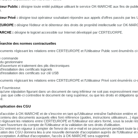
ateur Public :
désigne toute entité publique utilisant le service OK-MARCHE aux fins de publ
s.
ateur Privé :
désigne tout opérateur souhaitant répondre aux appels d'offres passés par les U
EUROPE :
désigne l'éditeur et le détenteur des droits de propriété intellectuelle sur OK-MAR
ARCHE :
désigne le logiciel accessible sur Internet développé par CERTEUORPE.
érarchie des normes contractuelles
cuments régissant les relations entre CERTEUROPE et l'Utilisateur Public sont énumérés ci
e commande
du gestionnaire
d'ouverture et traitement des plis électroniques
'installation des certificats logiciels
'installation des certificats sur clé USB
cuments régissant les relations entre CERTEUROPE et l'Utilisateur Privé sont énumérés ci-
e Fournisseur.
t qu'une stipulation figurant dans un document de rang inférieur ne soit pas expressément 
ie pas que celle-ci contredise le document de rang supérieur, ou que les droits et obligations q
é.
Application des CGU
t d'accéder à OK-MARCHE et de s'inscrire en tant qu'Utilisateur entraîne l'adhésion entière et
contenu des documents auxquels elles font référence (guides, instructions utilisateurs...) éga
t régissant les relations entre CERTEUROPE et l'Utilisateur est alors formé, sous la seule 
ant l'ouverture du compte de l'Utilisateur et la validation de ses droits d'utilisation.
U entrent en vigueur à compter de l'envoi de cet e-mail et se poursuivront pendant toute la d
cation des CGU donnera lieu à une nouvelle demande d'acceptation auprès de l'Utilisateur et
acceptation. A défaut d'acceptation, l'accès à OK-MARCHE sera supprimé.