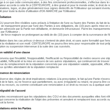
ge à ce que cette communication, à des fins strictement professionnelles, s'effectue dans le
isateur accorde à cette fin à CERTEUROPE, à titre gratuit et pour le monde entier, le droit d
ations, logos, et plus généralement tous signes distinctifs de l'Utilisateur qui seraient éventu
é pour toute la durée d'utilisation d'OK-MARCHE par l'Utilisateur.
ésiliation
U pourront être résiliées sans préavis à l'initiative de l'une ou l'autre des Parties du fait d
 de manquement grave par l'une des Parties à ses obligations, dix (10) jours après mise 
ion adressée par la Partie non défaillante, et demeurée infructueuse. Parmi les manquement
par l'Utilisateur ;
 de force majeure se prolongeant au-delà de dix (10) jours à compter de la survenance de l
iliation dans les cas prévus ci-dessus s'entend de plein droit, et sans autre formalité que l
ant la résiliation et son motif. CERTEUROPE ne pourra être tenu pour responsable de tout préjudi
uption ou suspension intervenue à la suite des cas susvisés.
on validité d'une clause
convenu que l'invalidité, l'inopposabilité, l'inefficacité ou l'impossibilité de mettre oeuvre une 
abilité, l'efficacité et la mise en oeuvre de ses autres stipulations, qui continueront de trouve
 vue du remplacement de la stipulation concernée par une stipulation valable, opposable, effi
ux qu'elles attendaient de la stipulation remplacée
Absence de renonciation
éserve des règles de droit impératives relatives à la prescription, le fait qu'une Partie n'exe
it de le faire, ou ne l'exerce que partiellement, ou avec irrégularité ou retard, ne pourra être
it ou recours, ou comme constituant une renonciation à ce droit ou recours ou à quelque autre
ntégralité de l'accord
rties reconnaissent que les stipulations des CGU et des documents auxquelles elles font référ
qui concerne la réalisation de l'objet des présentes et annulent et remplacent tous accords o
oit la forme.
elations entre les Parties