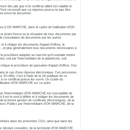
re des plis que si le certificat utilisé est valable et
 Privé reconnaît que sa réponse pourra ne pas être
 tout envoi de document.
u à OK-MARCHE, dans le cadre de l'utilisation d'OK-
HE et avant l'envoi ou la réception de tous documents par
e consultation de documents par les autres
r et à rédiger les documents d'appel d'offres, le
nt...et plus généralement tous documents nécessaires à
e la procédure adaptée au marché qu'il souhaite mettre
i, soit par l'intermédiaire de la plateforme, soit
chique la procédure de passation d'appel d'offres. Il lui
is dans le cas d'une réponse électronique. Ces personnes
. En effet, c'est à l'aide de la clé publique de ce
 à ce certificat puisse les ouvrir. Un Guide du
'utilisation d'OK-MARCHE sur ce point.
s par l'intermédiaire d'OK-MARCHE est susceptible de
l est le seul à définir et à rédiger les documents de
e la bonne gestion de certificats électroniques, de la
eurs Publics par l'intermédiaire d'OK-MARCHE, de la
rminées dans les présentes CGU, ainsi que dans les
ateur déclare connaître, de la technicité d'OK-MARCHE,