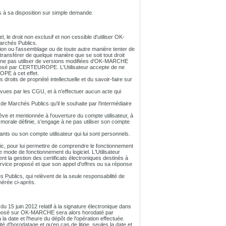
s à sa disposition sur simple demande.
e droit non exclusif et non cessible d'utiliser OK-
Marchés Publics.
eption ou l'assemblage ou de toute autre manière tenter de
 transférer de quelque manière que se soit tout droit
ne pas utiliser de versions modifiées d'OK-MARCHE
roposé par CERTEUROPE. L'Utilisateur accepte de ne
PE à cet effet.
oits de propriété intellectuelle et du savoir-faire sur
ues par les CGU, et à n'effectuer aucun acte qui
de Marchés Publics qu'il le souhaite par l'intermédiaire
lève et mentionnée à l'ouverture du compte utilisateur, à
e morale définie, s'engage à ne pas utiliser son compte
fiants ou son compte utilisateur qui lui sont personnels.
blic, pour lui permettre de comprendre le fonctionnement
mode de fonctionnement du logiciel. L'Utilisateur
 la gestion des certificats électroniques destinés à
service proposé et que son appel d'offres ou sa réponse
blics, qui relèvent de la seule responsabilité de
mérée ci-après.
é du 15 juin 2012 relatif à la signature électronique dans
i déposé sur OK-MARCHE sera alors horodaté par
a date et l'heure du dépôt de l'opération effectuée.
d'horodatage et qu'en cas de litige, seules la date et