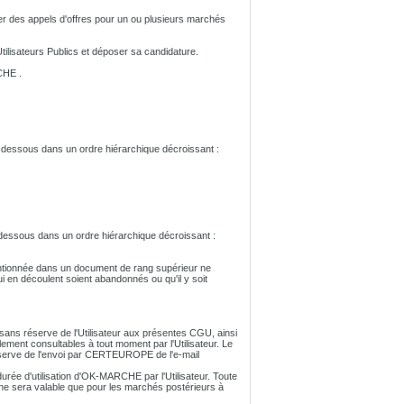
ier des appels d'offres pour un ou plusieurs marchés
tilisateurs Publics et déposer sa candidature.
CHE .
-dessous dans un ordre hiérarchique décroissant :
dessous dans un ordre hiérarchique décroissant :
mentionnée dans un document de rang supérieur ne
ui en découlent soient abandonnés ou qu'il y soit
 sans réserve de l'Utilisateur aux présentes CGU, ainsi
lement consultables à tout moment par l'Utilisateur. Le
réserve de l'envoi par CERTEUROPE de l'e-mail
urée d'utilisation d'OK-MARCHE par l'Utilisateur. Toute
 ne sera valable que pour les marchés postérieurs à