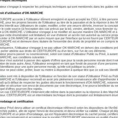
é-requis techniques
isateur s'engage à respecter les prérequis techniques qui sont mentionnés dans les guides mi
roit d'utilisation d'OK-MARCHE
ROPE accorde à l'Utilisateur dûment enregistré et ayant accepté les CGU, à titre personnel, l
, pour les propres besoins de l'Utilisateur au titre de la passation et de la réponse à des 
 ainsi interdit aux Utilisateurs de copier, modifier, créer une oeuvre dérivée, inverser la conc
r le code source (à l'exception des cas prévus par la loi), vendre, attribuer, sous-licencier ou
nt à OK-MARCHE. L'Utilisateur s'engage à ne modifier en aucune manière OK-MARCHE et à 
que cette énumération soit limitative) en vue d'obtenir un accès non autorisé au service p
céder à OK-MARCHE par un autre moyen que par l'interface qui lui est fourni par CERTEURO
ROPE est et demeure donc titulaire de l'ensemble des droits de propriété en ce compris les dr
ARCHE.
séquence, l'Utilisateur s'engage à ne pas utiliser OK-MARCHE en dehors des conditions prév
 porter atteinte aux droits de CERTEUROPE ou d'un tiers, sur l'un de ces éléments.
isateur pourra passer ou soumissionner, selon son statut d'Utilisateur Public ou Privé, à autant 
ARCHE, aux conditions suivantes :
isateur n'est autorisé à passer des appels d'offres que pour la seule personne morale dont il re
ption de toute autre. Ainsi, l'Utilisateur enregistré en tant que fondé de pouvoir d'une personn
 Identifiants pour une autre personne morale, qu'elle soit publique ou privée ;
sateur ne peut céder, prêter, louer ou mettre à disposition à quelque titre que ce soit ses Identi
ides sont mis à disposition de l'Utilisateur en fonction de son statut d'Utilisateur Privé ou Pu
ARCHE et l'Utilisateur reconnaît en avoir pris pleinement connaissance afin d'appréhender le 
aît qu'à défaut de respecter les guides décrivant le fonctionnement d'OK-MARCHE, notamment
tifier et sécuriser son envoi de documents par voie électronique, il ne pourra bénéficier du 
pel d'offres pourront être rejetés.
un cas CERTEUROPE n'intervient elle-même dans la passation ou la réponse à des Marchés Pu
isateur. CERTEUROPE est un intermédiaire technique dont la prestation est limitativement énu
rodatage et certification
sateur Privé devra utiliser un certificat électronique référencé selon les dispositions de l'Arrêt
rchés publics, afin de signer l'envoi de documents et devra vérifier sa validité. Chaque pl
ROPE et un jeton d'horodatage, qui est l'équivalent électronique du cachet postal, certifiera l
rties reconnaissent et acceptent que la société CERTEUROPE intervienne en qualité d'autorité 