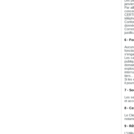
Les pa
janvier
Par ai
concer
CERTEU
téléph
Confor
donnée
Corres
justifi
6 - Fo
Aucune
foncti
s'engag
Les ca
publiq
domain
explos
interr
tiers...
Si les
il pour
7 - So
Les se
et acce
8 - Ce
Le Cli
notamm
9 - R
L'Util