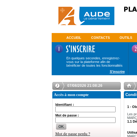
ACCUEIL
CONTACTS
OUTILS
En quelques secondes, enregistrez-
vous sur la plateforme afin de
bénéficier de toutes les fonctionnalités
S'inscrire
07/08/2026 21:08:27
Accès à mon compte
Condi
Identifiant :
1 - Ob
Les pr
Mot de passe :
MARCHE
1.1 Dé
OK
Utilis
Mot de passe perdu ?
MARCHE