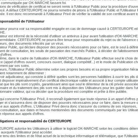
e communiquée par OK-MARCHE fassent foi.
ons de vérification de certificat ne seront remis à l'Utilisateur Public pour la procédure d'ouvertu
ncé. A défaut CERTEUROPE ne pourra remettre de jetons à l'Utilisateur Public et l'Utilisateur
ée. Il est donc recommandé à l'Utilisateur Privé de vérifier la validité de son certificat avant
sponsabilité de l'Utilisateur
isateur pourra voir sa responsabilité engagée en cas de dommage causé à CERTEUROPE et/o
HE.
isateur est informé de la nécessité d'utiliser un antivirus à jour avant l'utilisation d'OK-MARC
termédiaire. CERTEUROPE ne pourra être tenue pour responsable du rejet ou de l'absence d
ateurs, des documents infectés par un virus.
sateur Public, qui déclare disposer des pouvoirs nécessaires pour ce faire, est le seul à défini
ent de consultation, les seuils de passation des marchés Publics, à décider de l'allotisseme
 d'offres.
ême, dans le cadre de l'utilisation d'OK-MARCHE, l'Utilisateur Public effectue seul le choix d
e (appel d'offres ouvert, concours ouvert, dialogue compétitif...) et le mode de Publication chois
ement par ses soins.
lleurs, l'Utilisateur Public détermine selon ses propres besoins et sa propre organisation hiérar
ient notamment de déterminer :
voir adjudicateur, qui consiste à définir quelles sont les personnes habilitées à ouvrir les pl
 disposer impérativement d'un certificat électronique valide et associé à leur compte utilisateur
cat que les plis sont cryptés, garantissant ainsi que seul le détenteur de la clé privée associée
nnaire et du traitement des plis sont mis à disposition des Utilisateurs pour les guider dans l
tionnaire valideur, qui va décider que la procédure est complète et prête à être publiée.
qui concerne l'Utilisateur Privé, il reconnaît également que toute réponse à un appel d'offre
ger et s'assurera donc de disposer des pouvoirs nécessaires pour ce faire, dans la mesure où i
e aux appels d'offres. L'Utilisateur Privé devra donc s'assurer du contenu de ses réponses, d
consultation, aux dates et heures mentionnées des documents communiqués par les Utilisat
e réponse aux appels d'offres.
bligations et responsabilité de CERTEUROPE
ROPE autorise les Utilisateurs à utiliser le logiciel OK-MARCHE selon les conditions déte
 auxquels l'Utilisateur peut accéder.
 tenu des limites et de l'état actuel de la technique informatique et télématique, que l'Utilis