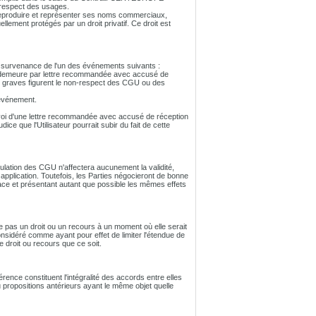
 respect des usages.
e reproduire et représenter ses noms commerciaux,
ellement protégés par un droit privatif. Ce droit est
e la survenance de l'un des événements suivants :
en demeure par lettre recommandée avec accusé de
s graves figurent le non-respect des CGU ou des
'événement.
'envoi d'une lettre recommandée avec accusé de réception
ce que l'Utilisateur pourrait subir du fait de cette
stipulation des CGU n'affectera aucunement la validité,
r application. Toutefois, les Parties négocieront de bonne
cace et présentant autant que possible les mêmes effets
rce pas un droit ou un recours à un moment où elle serait
 considéré comme ayant pour effet de limiter l'étendue de
 droit ou recours que ce soit.
ence constituent l'intégralité des accords entre elles
u propositions antérieurs ayant le même objet quelle