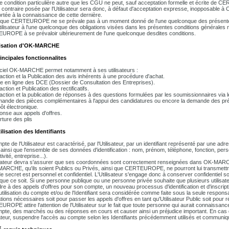
 condition particulière autre que les CGU ne peut, sauf acceptation formelle et écrite de
 contraire posée par l'Utilisateur sera donc, à défaut d'acceptation expresse, inopposable
ortée à la connaissance de cette dernière.
t que CERTEUROPE ne se prévale pas à un moment donné de l'une quelconque des présentes
Utilisateur à l'une quelconque des obligations visées dans les présentes conditions générales 
ROPE à se prévaloir ultérieurement de l'une quelconque desdites conditions.
ilisation d'OK-MARCHE
rincipales fonctionnalites
iciel OK-MARCHE permet notamment à ses utilisateurs :
action et la Publication des avis inhérents à une procédure d'achat.
e en ligne des DCE (Dossier de Consultation des Entreprises).
ction et Publication des rectificatifs.
action et la publication de réponses à des questions formulées par les soumissionnaires via le
ande des pièces complémentaires à l'appui des candidatures ou encore la demande des préci
ôt électronique.
onse aux appels d'offres.
rture des plis
tilisation des Identifiants
te de l'Utilisateur est caractérisé, par l'Utilisateur, par un identifiant représenté par une adr
ainsi que l'ensemble de ses données d'identification : nom, prénom, téléphone, fonction, perso
tivité, entreprise...).
isateur devra s'assurer que ses coordonnées sont correctement renseignées dans OK-MARCHE 
ARCHE, qu'ils soient Publics ou Privés, ainsi que CERTEUROPE, ne pourront lui transmettre l
e secret est personnel et confidentiel. L'Utilisateur s'engage donc à conserver confidentiel 
que ce soit. Si une personne publique ou une personne privée souhaite que plusieurs utilisate
re à des appels d'offres pour son compte, un nouveau processus d'identification et d'inscript
tilisation du compte et/ou de l'Identifiant sera considérée comme faite sous la seule responsabi
ations nécessaires soit pour passer les appels d'offres en tant qu'Utilisateur Public soit pour 
ROPE attire l'attention de l'Utilisateur sur le fait que toute personne qui aurait connaissance 
pte, des marchés ou des réponses en cours et causer ainsi un préjudice important. En 
isateur, suspendre l'accès au compte selon les Identifiants précédemment utilisés et communiq