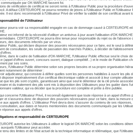
e communiquée par OK-MARCHE fassent foi.
ons de vérification de certificat ne seront remis à l'Utilisateur Public pour la procédure d'ouvertu
ncé. A défaut CERTEUROPE ne pourra remettre de jetons à l'Utilisateur Public et l'Utilisateur
ée. Il est donc recommandé à l'Utilisateur Privé de vérifier la validité de son certificat avant
sponsabilité de l'Utilisateur
isateur pourra voir sa responsabilité engagée en cas de dommage causé à CERTEUROPE et/o
HE.
isateur est informé de la nécessité d'utiliser un antivirus à jour avant l'utilisation d'OK-MARC
termédiaire. CERTEUROPE ne pourra être tenue pour responsable du rejet ou de l'absence d
ateurs, des documents infectés par un virus.
sateur Public, qui déclare disposer des pouvoirs nécessaires pour ce faire, est le seul à défini
ent de consultation, les seuils de passation des marchés Publics, à décider de l'allotisseme
 d'offres.
ême, dans le cadre de l'utilisation d'OK-MARCHE, l'Utilisateur Public effectue seul le choix d
e (appel d'offres ouvert, concours ouvert, dialogue compétitif...) et le mode de Publication chois
ement par ses soins.
lleurs, l'Utilisateur Public détermine selon ses propres besoins et sa propre organisation hiérar
ient notamment de déterminer :
voir adjudicateur, qui consiste à définir quelles sont les personnes habilitées à ouvrir les pl
 disposer impérativement d'un certificat électronique valide et associé à leur compte utilisateur
cat que les plis sont cryptés, garantissant ainsi que seul le détenteur de la clé privée associée
nnaire et du traitement des plis sont mis à disposition des Utilisateurs pour les guider dans l
tionnaire valideur, qui va décider que la procédure est complète et prête à être publiée.
qui concerne l'Utilisateur Privé, il reconnaît également que toute réponse à un appel d'offre
ger et s'assurera donc de disposer des pouvoirs nécessaires pour ce faire, dans la mesure où i
e aux appels d'offres. L'Utilisateur Privé devra donc s'assurer du contenu de ses réponses, d
consultation, aux dates et heures mentionnées des documents communiqués par les Utilisat
e réponse aux appels d'offres.
bligations et responsabilité de CERTEUROPE
ROPE autorise les Utilisateurs à utiliser le logiciel OK-MARCHE selon les conditions déte
 auxquels l'Utilisateur peut accéder.
 tenu des limites et de l'état actuel de la technique informatique et télématique, que l'Utilis