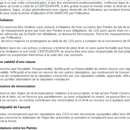
ge à ce que cette communication, à des fins strictement professionnelles, s'effectue dans le
isateur accorde à cette fin à CERTEUROPE, à titre gratuit et pour le monde entier, le droit d
ations, logos, et plus généralement tous signes distinctifs de l'Utilisateur qui seraient éventu
é pour toute la durée d'utilisation d'OK-MARCHE par l'Utilisateur.
ésiliation
U pourront être résiliées sans préavis à l'initiative de l'une ou l'autre des Parties du fait d
 de manquement grave par l'une des Parties à ses obligations, dix (10) jours après mise 
ion adressée par la Partie non défaillante, et demeurée infructueuse. Parmi les manquement
par l'Utilisateur ;
 de force majeure se prolongeant au-delà de dix (10) jours à compter de la survenance de l
iliation dans les cas prévus ci-dessus s'entend de plein droit, et sans autre formalité que l
ant la résiliation et son motif. CERTEUROPE ne pourra être tenu pour responsable de tout préjudi
uption ou suspension intervenue à la suite des cas susvisés.
on validité d'une clause
convenu que l'invalidité, l'inopposabilité, l'inefficacité ou l'impossibilité de mettre oeuvre une 
abilité, l'efficacité et la mise en oeuvre de ses autres stipulations, qui continueront de trouve
 vue du remplacement de la stipulation concernée par une stipulation valable, opposable, effi
ux qu'elles attendaient de la stipulation remplacée
Absence de renonciation
éserve des règles de droit impératives relatives à la prescription, le fait qu'une Partie n'exe
it de le faire, ou ne l'exerce que partiellement, ou avec irrégularité ou retard, ne pourra être
it ou recours, ou comme constituant une renonciation à ce droit ou recours ou à quelque autre
ntégralité de l'accord
rties reconnaissent que les stipulations des CGU et des documents auxquelles elles font référ
qui concerne la réalisation de l'objet des présentes et annulent et remplacent tous accords o
oit la forme.
elations entre les Parties