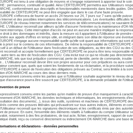
ROPE est tenu à une obligation de moyens et s'engage notamment à apporter tout le soin 
 : permanence, continuité et qualité. Ainsi CERTEUROPE permettra aux Utilisateurs respect
CHE, conformément aux descriptifs et fonctionnalités mentionnés dans lesdits guides. Dès 
sabilité de CERTEUROPE ne peut être engagée que dans le cas d'une faute prouvée.
ROPE s'efforcera de fournir un accès 24 heures sur 24, 7 jours sur 7 sans qu'elle puisse po
 Internet et des possibles interruptions des télécommunications. Les éventuelles difficultés l
ROPE (le réseau Internet notamment les services de télécommunications) ne sauraient être p
. L'Utilisateur reconnaît par ailleurs qu'afin d'assurer l'entretien ou la maintenance d'
ment interrompu. Cette interruption d'accès ne peut en aucune manière impliquer la responsa
e droit à des dommages et intérêts, dans la mesure où il appartient à l'Utilisateur de prendr
ondre aux appels d'offres en temps utile, en intégrant dans son délai de réponse une éventue
ROPE n'engage aucune responsabilité quelle qu'elle soit quant aux informations qui sont 
le à priori sur le contenu de ces informations. De même la responsabilité de CERTEUROPE ne
utif à un défaut de l'Utilisateur dans l'exécution de ses obligations, au titre des CGU ou des 
ent reconnaît et accepte formellement que CERTEUROPE ne pourra être tenu responsable des p
 autre tiers au titre de l'exécution des CGU. Cela inclut tout ce qui ne résulte pas directement 
ARCHE, tels que tout préjudice commercial, perte de clientèle, perte de commande, trouble c
... L'Utilisateur reconnaît devoir être son propre assureur pour ces préjudices ou aura cont
isateur convient que, quels que soient les fondements de sa réclamation, et la procédure suivie
TEUROPE à raison de l'exécution des obligations prévues au Contrat, sera limitée à la somme 
isation d'OK-MARCHE au cours des deux derniers mois.
 expressément convenu entre les parties que si l'Utilisateur souhaite augmenter le niveau 
ique d'assurance pourra être souscrit par CERTEUROPE, à la demande préalable de l'Utilisate
onvention de preuve
 expressément convenu entre les parties qu'en matière de preuve d'un manquement à caractère
onnement d'OK-MARCHE, les données techniques et informatiques, les enregistrements d'inci
sultation des documents(...), issus des outils, systèmes et machines de CERTEUROPE devront 
érés comme des preuves littérales qui prévaudront sur tous autres indices, éléments et co
'Utilisateur reconnaît que les signatures électroniques et les certificats émis par des auto
ont de preuve. En outre, l'ensemble des éléments relatifs à l'utilisation du compte Utilisat
valoir, notamment à des fins probatoires, de tout acte, fichier, enregistrement, rapport de suiv
atique établi, reçu ou conservé directement ou indirectement OK-MARCHE dans une base d
torisations et déclarations - données personnelles