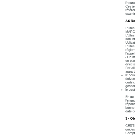
l'heur
Ces jet
référe
examin
2.6 Re
L'Util
MARC
L'Util
son in
Utilis
L'Utili
règlem
l'appel
/ De m
en plac
direct
Par ai
appart
le pou
doivent
certifi
gestio
le ges
En ce 
l'enga
répons
bonne 
date d
3 - O
CERTEU
guides
Compte