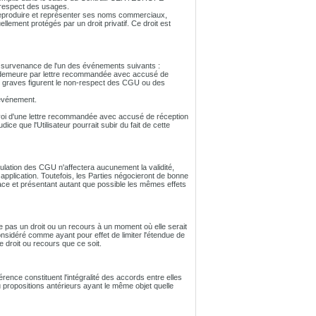
 respect des usages.
e reproduire et représenter ses noms commerciaux,
ellement protégés par un droit privatif. Ce droit est
e la survenance de l'un des événements suivants :
en demeure par lettre recommandée avec accusé de
s graves figurent le non-respect des CGU ou des
'événement.
'envoi d'une lettre recommandée avec accusé de réception
ce que l'Utilisateur pourrait subir du fait de cette
stipulation des CGU n'affectera aucunement la validité,
r application. Toutefois, les Parties négocieront de bonne
cace et présentant autant que possible les mêmes effets
rce pas un droit ou un recours à un moment où elle serait
 considéré comme ayant pour effet de limiter l'étendue de
 droit ou recours que ce soit.
ence constituent l'intégralité des accords entre elles
u propositions antérieurs ayant le même objet quelle