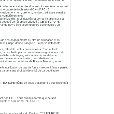
s à l'exécution du Contrat, notamment de la loi du 6
 collecter et traiter des données à caractère personnel
s le cadre de l'utilisation d'OK-MARCHE.
clusivement nom, prénom, fonction, adresse e-mail et
es complémentaires.
néficie d'un droit d'accès et de rectification sur ses
 avec accusé de réception envoyé à CERTEUROPE,
emande devra être accompagnée d'une copie d'un
de ses engagements au titre de l'utilisation et du
a jurisprudence française. La partie défaillante
es, attentats, actes ou omissions d'une autorité
s, accès limité par un propriétaire ou gestionnaire de
partielle, sabotages, vols, actes de vandalisme,
ateur de télécommunication, perturbations ou
ontraintes ou décisions de France Telecom, actes
la notification du cas de force majeure à l'autre partie,
 partie, sans droit à indemnité de part et d'autre.
ERTEUROPE même en sous-traitance, ce que reconnaît
oulant des CGU, sous quelque forme que ce soit,
préalable et écrit de CERTEUROPE.
ccomplis dans le cadre du Contrat. CERTEUROPE