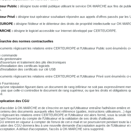
ateur Public :
désigne toute entité publique utilisant le service OK-MARCHE aux fins de publ
s.
ateur Privé :
désigne tout opérateur souhaitant répondre aux appels d'offres passés par les U
EUROPE :
désigne l'éditeur et le détenteur des droits de propriété intellectuelle sur OK-MAR
ARCHE :
désigne le logiciel accessible sur Internet développé par CERTEUORPE.
érarchie des normes contractuelles
cuments régissant les relations entre CERTEUROPE et l'Utilisateur Public sont énumérés ci
e commande
du gestionnaire
d'ouverture et traitement des plis électroniques
'installation des certificats logiciels
'installation des certificats sur clé USB
cuments régissant les relations entre CERTEUROPE et l'Utilisateur Privé sont énumérés ci-
e Fournisseur.
t qu'une stipulation figurant dans un document de rang inférieur ne soit pas expressément 
ie pas que celle-ci contredise le document de rang supérieur, ou que les droits et obligations q
é.
Application des CGU
t d'accéder à OK-MARCHE et de s'inscrire en tant qu'Utilisateur entraîne l'adhésion entière et
contenu des documents auxquels elles font référence (guides, instructions utilisateurs...) éga
t régissant les relations entre CERTEUROPE et l'Utilisateur est alors formé, sous la seule 
ant l'ouverture du compte de l'Utilisateur et la validation de ses droits d'utilisation.
U entrent en vigueur à compter de l'envoi de cet e-mail et se poursuivront pendant toute la d
cation des CGU donnera lieu à une nouvelle demande d'acceptation auprès de l'Utilisateur et
acceptation. A défaut d'acceptation, l'accès à OK-MARCHE sera supprimé.