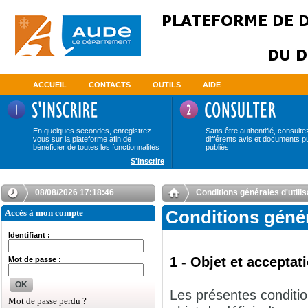
ACCUEIL
CONTACTS
OUTILS
AIDE
En quelques secondes, enregistrez-
Sans être authentifié, consulte
vous sur la plateforme afin de
différents avis et documents p
bénéficier de toutes les fonctionnalités
publiés
S'inscrire
08/08/2026 17:18:47
Conditions générales d'uti
Accès à mon compte
Conditions géné
Identifiant :
1 - Objet et accepta
Mot de passe :
OK
Les présentes conditio
Mot de passe perdu ?