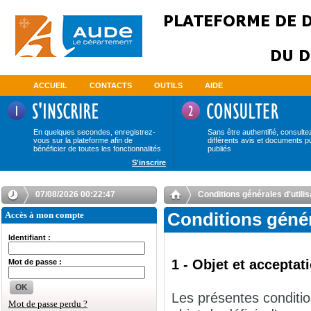
ACCUEIL
CONTACTS
OUTILS
AIDE
En quelques secondes, enregistrez-
Sans être authentifié, consulte
vous sur la plateforme afin de
différents avis et documents p
bénéficier de toutes les fonctionnalités
publiés
S'inscrire
07/08/2026 00:22:48
Conditions générales d'uti
Accès à mon compte
Conditions géné
Identifiant :
1 - Objet et accepta
Mot de passe :
OK
Les présentes conditio
Mot de passe perdu ?