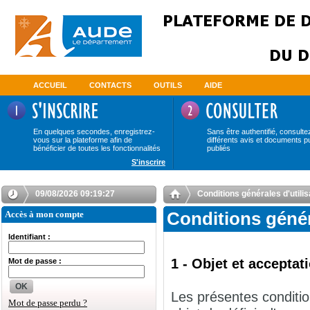
ACCUEIL
CONTACTS
OUTILS
AIDE
En quelques secondes, enregistrez-
Sans être authentifié, consulte
vous sur la plateforme afin de
différents avis et documents p
bénéficier de toutes les fonctionnalités
publiés
S'inscrire
09/08/2026 09:19:28
Conditions générales d'uti
Accès à mon compte
Conditions géné
Identifiant :
1 - Objet et accepta
Mot de passe :
OK
Les présentes conditio
Mot de passe perdu ?