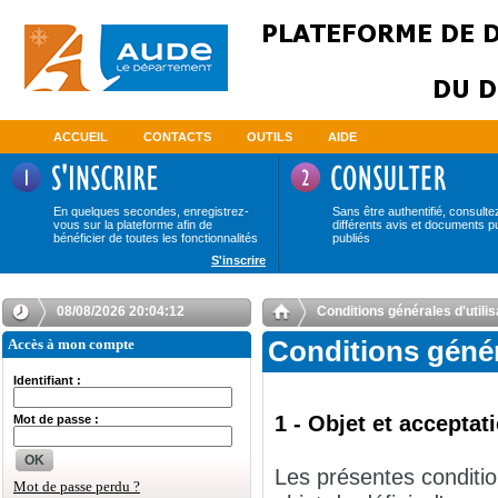
ACCUEIL
CONTACTS
OUTILS
AIDE
En quelques secondes, enregistrez-
Sans être authentifié, consulte
vous sur la plateforme afin de
différents avis et documents p
bénéficier de toutes les fonctionnalités
publiés
S'inscrire
08/08/2026 20:04:13
Conditions générales d'uti
Accès à mon compte
Conditions géné
Identifiant :
1 - Objet et accepta
Mot de passe :
OK
Les présentes conditio
Mot de passe perdu ?