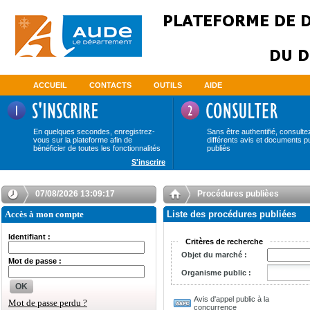
ACCUEIL
CONTACTS
OUTILS
AIDE
En quelques secondes, enregistrez-
Sans être authentifié, consulte
vous sur la plateforme afin de
différents avis et documents p
bénéficier de toutes les fonctionnalités
publiés
S'inscrire
07/08/2026 13:09:17
Procédures publièes
Accès à mon compte
Liste des procédures publiées
Identifiant :
Critères de recherche
Objet du marché :
Mot de passe :
Organisme public :
OK
Avis d'appel public à la
Mot de passe perdu ?
concurrence