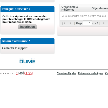
Organisme &
Objet du ma
Pourquoi s'inscrire ?
Référence
Aucun résultat trouvé à votre requête.
Cette inscription est recommandée
pour télécharger le DCE et obligatoire
pour répondre en ligne.
Page
sur 1
Inscription
Besoin d'assistance ?
Contacter le support
|
|
Mentions légales
Pré-requis techniques
Co