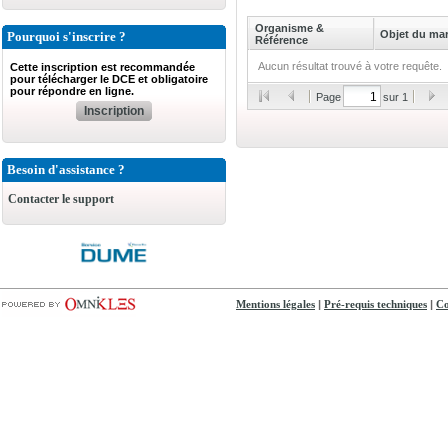
Organisme &
Objet du ma
Pourquoi s'inscrire ?
Référence
Aucun résultat trouvé à votre requête.
Cette inscription est recommandée
pour télécharger le DCE et obligatoire
pour répondre en ligne.
Page
sur 1
Inscription
Besoin d'assistance ?
Contacter le support
|
|
Mentions légales
Pré-requis techniques
Co