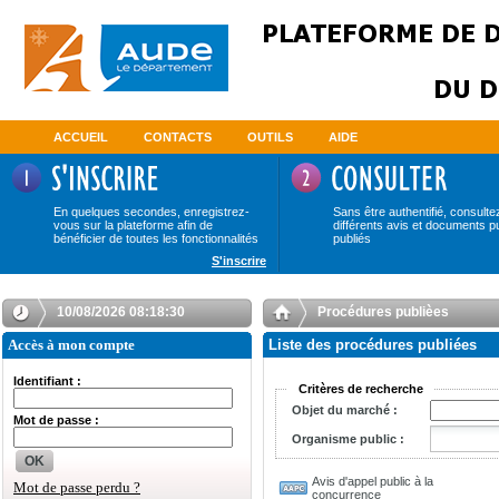
ACCUEIL
CONTACTS
OUTILS
AIDE
En quelques secondes, enregistrez-
Sans être authentifié, consulte
vous sur la plateforme afin de
différents avis et documents p
bénéficier de toutes les fonctionnalités
publiés
S'inscrire
10/08/2026 08:18:30
Procédures publièes
Accès à mon compte
Liste des procédures publiées
Identifiant :
Critères de recherche
Objet du marché :
Mot de passe :
Organisme public :
OK
Avis d'appel public à la
Mot de passe perdu ?
concurrence