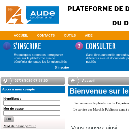
ACCUEIL
CONTACTS
OUTILS
AIDE
En quelques secondes, enregistrez-
Sans être authentifié, consulte
vous sur la plateforme afin de
différents avis et documents p
bénéficier de toutes les fonctionnalités
publiés
S'inscrire
07/08/2026 07:57:50
Accueil
Accès à mon compte
Bienvenue sur le
Identifiant :
Mot de passe :
OK
Mot de passe perdu ?
Vous pouvez ainsi :