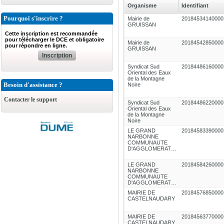
Organisme
Identifiant
Pourquoi s'inscrire ?
Mairie de
20184534140000
GRUISSAN
Cette inscription est recommandée
pour télécharger le DCE et obligatoire
Mairie de
20184542850000
pour répondre en ligne.
GRUISSAN
Inscription
Syndicat Sud
20184486160000
Oriental des Eaux
de la Montagne
Besoin d'assistance ?
Noire
Contacter le support
Syndicat Sud
20184486220000
Oriental des Eaux
de la Montagne
Noire
LE GRAND
20184583390000
NARBONNE
COMMUNAUTE
D'AGGLOMERATION
LE GRAND
20184584260000
NARBONNE
COMMUNAUTE
D'AGGLOMERATION
MAIRIE DE
20184576850000
CASTELNAUDARY
MAIRIE DE
20184563770000
CASTELNAUDARY