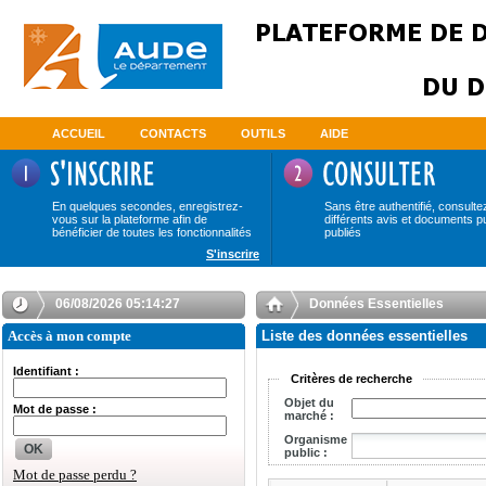
ACCUEIL
CONTACTS
OUTILS
AIDE
En quelques secondes, enregistrez-
Sans être authentifié, consulte
vous sur la plateforme afin de
différents avis et documents p
bénéficier de toutes les fonctionnalités
publiés
S'inscrire
06/08/2026 05:14:27
Données Essentielles
Accès à mon compte
Liste des données essentielles
Identifiant :
Critères de recherche
Objet du
Mot de passe :
marché :
Organisme
OK
public :
Mot de passe perdu ?