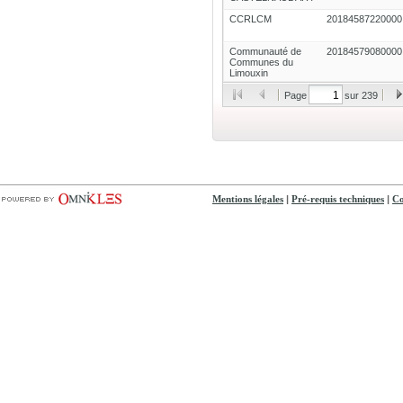
CCRLCM
20184587220000
Communauté de
20184579080000
Communes du
Limouxin
Page
sur 239
|
|
Mentions légales
Pré-requis techniques
Co