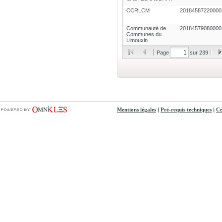
CCRLCM
20184587220000
Communauté de
20184579080000
Communes du
Limouxin
Page
sur 239
|
|
Mentions légales
Pré-requis techniques
Co