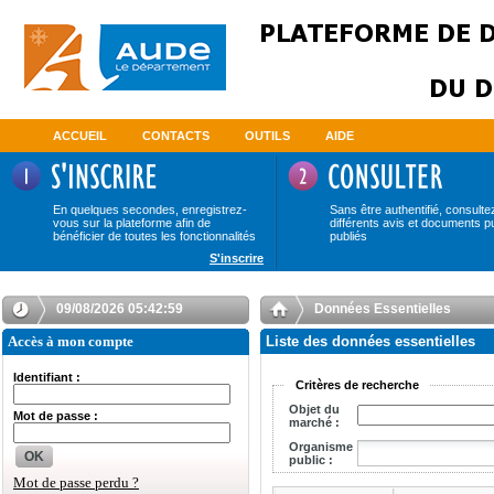
ACCUEIL
CONTACTS
OUTILS
AIDE
En quelques secondes, enregistrez-
Sans être authentifié, consulte
vous sur la plateforme afin de
différents avis et documents p
bénéficier de toutes les fonctionnalités
publiés
S'inscrire
09/08/2026 05:42:59
Données Essentielles
Accès à mon compte
Liste des données essentielles
Identifiant :
Critères de recherche
Objet du
Mot de passe :
marché :
Organisme
OK
public :
Mot de passe perdu ?