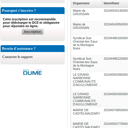
Organisme
Identifiant
Pourquoi s'inscrire ?
Mairie de
20184534140000
GRUISSAN
Cette inscription est recommandée
pour télécharger le DCE et obligatoire
Mairie de
20184542850000
pour répondre en ligne.
GRUISSAN
Inscription
Syndicat Sud
20184486160000
Oriental des Eaux
de la Montagne
Besoin d'assistance ?
Noire
Contacter le support
Syndicat Sud
20184486220000
Oriental des Eaux
de la Montagne
Noire
LE GRAND
20184583390000
NARBONNE
COMMUNAUTE
D'AGGLOMERATION
LE GRAND
20184584260000
NARBONNE
COMMUNAUTE
D'AGGLOMERATION
MAIRIE DE
20184576850000
CASTELNAUDARY
MAIRIE DE
20184563770000
CASTELNAUDARY