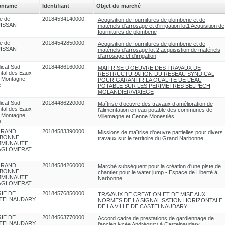
anisme
Identifiant
Objet du marché
e de
20184534140000
Acquisition de fournitures de plomberie et de
ISSAN
matériels d'arrosage et d'irrigation lot1 Acquisition de
fournitures de plomberie
e de
20184542850000
Acquisition de fournitures de plomberie et de
ISSAN
matériels d'arrosage lot 2 acquisistion de matériels
d'arrosage et d'irrigation
icat Sud
20184486160000
MAITRISE D’OEUVRE DES TRAVAUX DE
ntal des Eaux
RESTRUCTURATION DU RESEAU SYNDICAL
a Montagne
POUR GARANTIR LA QUALITE DE L’EAU
e
POTABLE SUR LES PERIMETRES BELPECH
MOLANDIER/VIXIEGE
icat Sud
20184486220000
Maîtrise d’oeuvre des travaux d’amélioration de
ntal des Eaux
l’alimentation en eau potable des communes de
a Montagne
Villemagne et Cenne Monestiés
e
GRAND
20184583390000
Missions de maîtrise d'oeuvre partielles pour divers
BONNE
travaux sur le territoire du Grand Narbonne
MUNAUTE
D'AGGLOMERATION
GRAND
20184584260000
Marché subséquent pour la création d'une piste de
BONNE
chantier pour le water jump - Espace de Liberté à
MUNAUTE
Narbonne
D'AGGLOMERATION
IE DE
20184576850000
TRAVAUX DE CREATION ET DE MISE AUX
TELNAUDARY
NORMES DE LA SIGNALISATION HORIZONTALE
DE LA VILLE DE CASTELNAUDARY
IE DE
20184563770000
Accord cadre de prestations de gardiennage de
TELNAUDARY
l'ancien lycée Andréossy à Castelnaudary