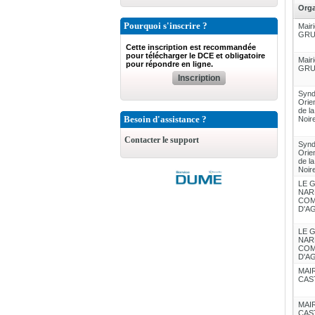
Org
Pourquoi s'inscrire ?
Mairi
GRU
Cette inscription est recommandée
pour télécharger le DCE et obligatoire
Mairi
pour répondre en ligne.
GRU
Inscription
Synd
Orie
de l
Besoin d'assistance ?
Noir
Contacter le support
Synd
Orie
de l
Noir
LE 
NAR
COM
LE 
NAR
COM
MAIR
CAS
MAIR
CAS