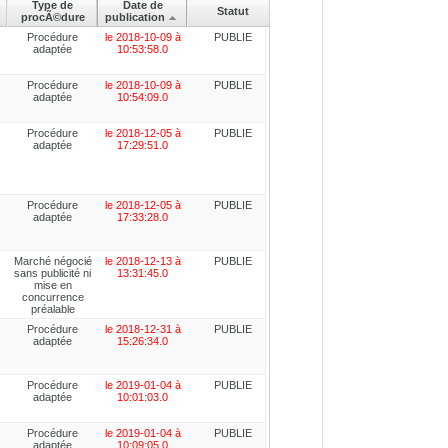
Type de
Date de
Statut
procÃ©dure
publication
Procédure
le 2018-10-09 à
PUBLIE
adaptée
10:53:58.0
Procédure
le 2018-10-09 à
PUBLIE
adaptée
10:54:09.0
Procédure
le 2018-12-05 à
PUBLIE
adaptée
17:29:51.0
Procédure
le 2018-12-05 à
PUBLIE
adaptée
17:33:28.0
Marché négocié
le 2018-12-13 à
PUBLIE
sans publicité ni
13:31:45.0
mise en
concurrence
préalable
Procédure
le 2018-12-31 à
PUBLIE
adaptée
15:26:34.0
Procédure
le 2019-01-04 à
PUBLIE
adaptée
10:01:03.0
Procédure
le 2019-01-04 à
PUBLIE
adaptée
10:09:05.0