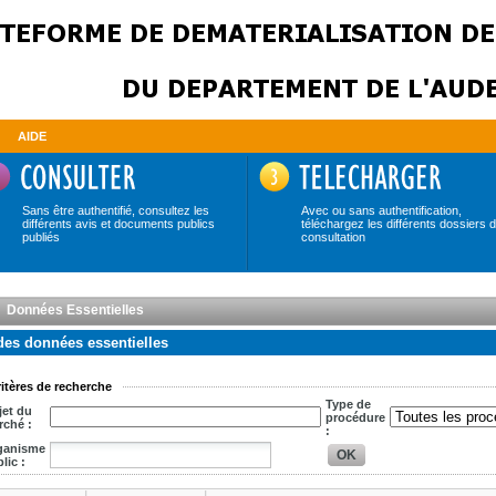
AIDE
Sans être authentifié, consultez les
Avec ou sans authentification,
différents avis et documents publics
téléchargez les différents dossiers 
publiés
consultation
Données Essentielles
des données essentielles
itères de recherche
Type de
et du
procédure
marché :
:
ganisme
OK
lic :