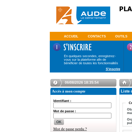
ACCUEIL
CONTACTS
OUTILS
En quelques secondes, enregistrez-
vous sur la plateforme afin de
bénéficier de toutes les fonctionnalités
S'inscrire
06/08/2026 18:35:54
Accès à mon compte
Liste 
Identifiant :
Cr
Obj
Mot de passe :
Or
OK
pub
Mot de passe perdu ?