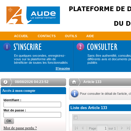
ACCUEIL
CONTACTS
OUTILS
AIDE
En quelques secondes, enregistrez-
Sans être authentifié, consulte
vous sur la plateforme afin de
différents avis et documents p
bénéficier de toutes les fonctionnalités
publiés
S'inscrire
08/08/2026 04:23:52
Article 133
Accès à mon compte
Pour consulter le détail de l'article, c
Identifiant :
Liste des Article 133
Mot de passe :
OK
Mot de passe perdu ?
Page
sur 1