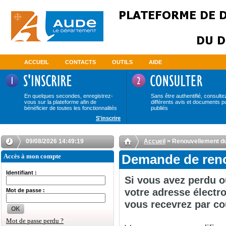
ACCUEIL
CONTACTS
OUTILS
AIDE
En quelques secondes, enregistrez-
Sans être authentifié, consulte
vous sur la plateforme afin de
différents avis et documents p
bénéficier de toutes les fonctionnalités
publiés
S'inscrire
09/08/2026 14:49:19
Accueil
> Renouvellement d
Accès à mon compte
Demande de reno
Identifiant :
Si vous avez perdu o
votre adresse électro
Mot de passe :
vous recevrez par co
OK
Mot de passe perdu ?