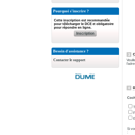
Pourquoi s'inscrire ?
Cette inscription est recommandée
pour télécharger le DCE et obligatoire
pour répondre en ligne.
Inscription
Besoin d'assistance ?
C
Contacter le support
Veuil
l'adre
D
Coche
T
F
E
Si vo
: