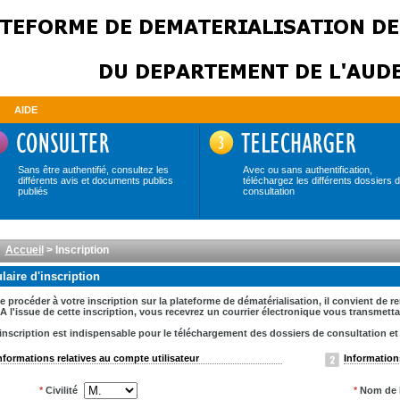
AIDE
Sans être authentifié, consultez les
Avec ou sans authentification,
différents avis et documents publics
téléchargez les différents dossiers 
publiés
consultation
Accueil
> Inscription
aire d'inscription
e procéder à votre inscription sur la plateforme de dématérialisation, il convient de 
A l'issue de cette inscription, vous recevrez un courrier électronique vous transmet
inscription est indispensable pour le téléchargement des dossiers de consultation et la
nformations relatives au compte utilisateur
Informations
*
Civilité
*
Nom de l