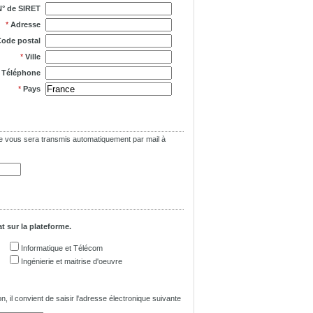
N° de SIRET
*
Adresse
ode postal
*
Ville
*
Téléphone
*
Pays
asse vous sera transmis automatiquement par mail à
t sur la plateforme.
Informatique et Télécom
Ingénierie et maitrise d'oeuvre
n, il convient de saisir l'adresse électronique suivante