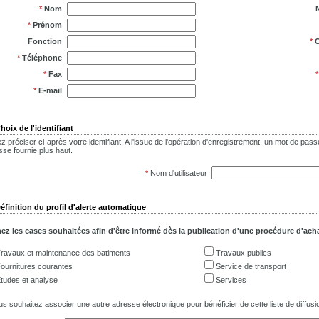
*
Nom
*
Prénom
Fonction
*
C
*
Téléphone
*
Fax
*
E-mail
hoix de l'identifiant
lez préciser ci-après votre identifiant. A l'issue de l'opération d'enregistrement, un mot de p
sse fournie plus haut.
*
Nom d'utilisateur
éfinition du profil d'alerte automatique
z les cases souhaitées afin d'être informé dès la publication d'une procédure d'acha
ravaux et maintenance des batiments
Travaux publics
ournitures courantes
Service de transport
tudes et analyse
Services
us souhaitez associer une autre adresse électronique pour bénéficier de cette liste de diffusio