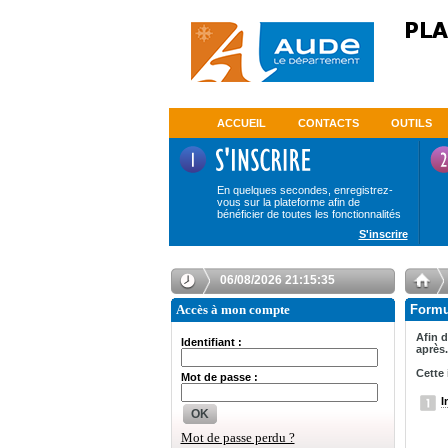
ACCUEIL
CONTACTS
OUTILS
En quelques secondes, enregistrez-
vous sur la plateforme afin de
bénéficier de toutes les fonctionnalités
S'inscrire
06/08/2026 21:15:35
Accès à mon compte
Formul
Afin d
Identifiant :
après.
Cette 
Mot de passe :
I
OK
Mot de passe perdu ?