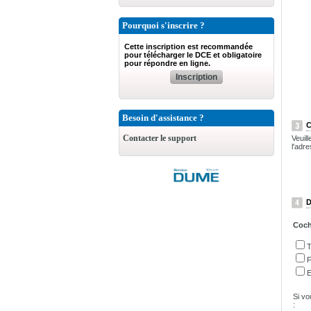
Pourquoi s'inscrire ?
Cette inscription est recommandée
pour télécharger le DCE et obligatoire
pour répondre en ligne.
Inscription
Besoin d'assistance ?
C
Contacter le support
Veuil
l'adre
D
Coche
T
F
E
Si vo
: