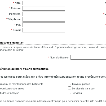
*
Nom
*
Prénom
Fonction
*
C
*
Téléphone
*
Fax
*
E-mail
hoix de l'identifiant
lez préciser ci-après votre identifiant. A l'issue de l'opération d'enregistrement, un mot de p
sse fournie plus haut.
*
Nom d'utilisateur
éfinition du profil d'alerte automatique
z les cases souhaitées afin d'être informé dès la publication d'une procédure d'acha
ravaux et maintenance des batiments
Travaux publics
ournitures courantes
Service de transport
tudes et analyse
Services
us souhaitez associer une autre adresse électronique pour bénéficier de cette liste de diffusio