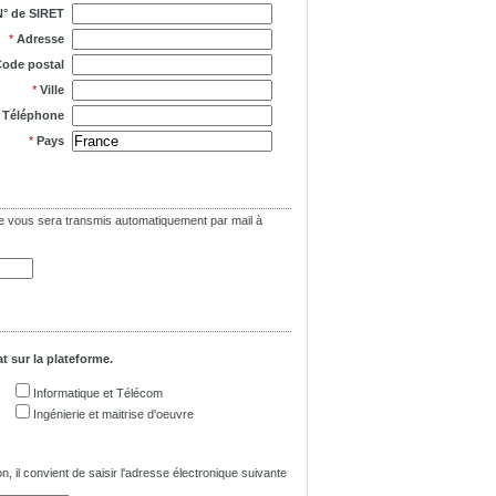
N° de SIRET
*
Adresse
ode postal
*
Ville
*
Téléphone
*
Pays
asse vous sera transmis automatiquement par mail à
t sur la plateforme.
Informatique et Télécom
Ingénierie et maitrise d'oeuvre
n, il convient de saisir l'adresse électronique suivante