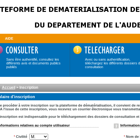
AIDE
Sans être authentifié, consultez les
Avec ou sans authentification,
différents avis et documents publics
téléchargez les différents dossiers 
publiés
consultation
Accueil
> Inscription
aire d'inscription
e procéder à votre inscription sur la plateforme de dématérialisation, il convient de 
A l'issue de cette inscription, vous recevrez un courrier électronique vous transmet
inscription est indispensable pour le téléchargement des dossiers de consultation et la
nformations relatives au compte utilisateur
Informations
*
Civilité
*
Nom de l