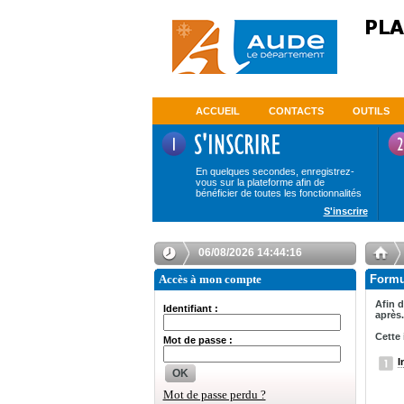
ACCUEIL
CONTACTS
OUTILS
En quelques secondes, enregistrez-
vous sur la plateforme afin de
bénéficier de toutes les fonctionnalités
S'inscrire
06/08/2026 14:44:16
Accès à mon compte
Formul
Afin d
Identifiant :
après.
Cette 
Mot de passe :
I
OK
Mot de passe perdu ?