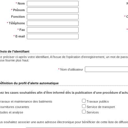
*
Nom
*
Prénom
Fonction
*
C
*
Téléphone
*
Fax
*
E-mail
hoix de l'identifiant
lez préciser ci-après votre identifiant. A l'issue de l'opération d'enregistrement, un mot de p
sse fournie plus haut.
*
Nom d'utilisateur
éfinition du profil d'alerte automatique
z les cases souhaitées afin d'être informé dès la publication d'une procédure d'acha
ravaux et maintenance des batiments
Travaux publics
ournitures courantes
Service de transport
tudes et analyse
Services
us souhaitez associer une autre adresse électronique pour bénéficier de cette liste de diffusio