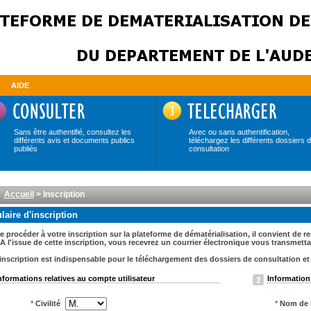
AIDE
Sans être authentifié, consultez les
Avec ou sans authentification,
différents avis et documents publics
téléchargez les différents dossiers 
publiés
consultation
Accueil
> Inscription
aire d'inscription
e procéder à votre inscription sur la plateforme de dématérialisation, il convient de 
A l'issue de cette inscription, vous recevrez un courrier électronique vous transmet
inscription est indispensable pour le téléchargement des dossiers de consultation et la
nformations relatives au compte utilisateur
Informations
*
Civilité
*
Nom de l