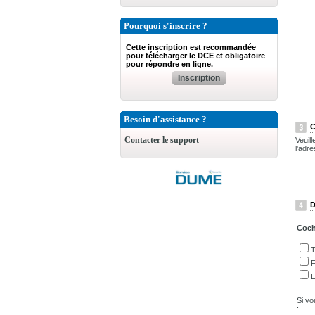
Pourquoi s'inscrire ?
Cette inscription est recommandée
pour télécharger le DCE et obligatoire
pour répondre en ligne.
Inscription
Besoin d'assistance ?
C
Contacter le support
Veuil
l'adre
D
Coche
T
F
E
Si vo
: