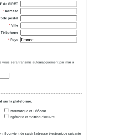
N° de SIRET
*
Adresse
ode postal
*
Ville
*
Téléphone
*
Pays
asse vous sera transmis automatiquement par mail à
t sur la plateforme.
Informatique et Télécom
Ingénierie et maitrise d'oeuvre
n, il convient de saisir l'adresse électronique suivante