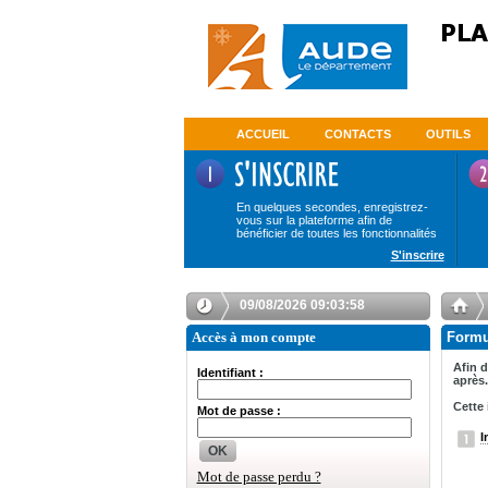
ACCUEIL
CONTACTS
OUTILS
En quelques secondes, enregistrez-
vous sur la plateforme afin de
bénéficier de toutes les fonctionnalités
S'inscrire
09/08/2026 09:03:58
Accès à mon compte
Formul
Afin d
Identifiant :
après.
Cette 
Mot de passe :
I
OK
Mot de passe perdu ?