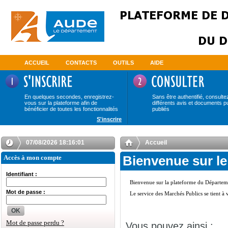
ACCUEIL
CONTACTS
OUTILS
AIDE
En quelques secondes, enregistrez-
Sans être authentifié, consulte
vous sur la plateforme afin de
différents avis et documents p
bénéficier de toutes les fonctionnalités
publiés
S'inscrire
07/08/2026 18:16:01
Accueil
Accès à mon compte
Bienvenue sur le
Identifiant :
Mot de passe :
OK
Mot de passe perdu ?
Vous pouvez ainsi :