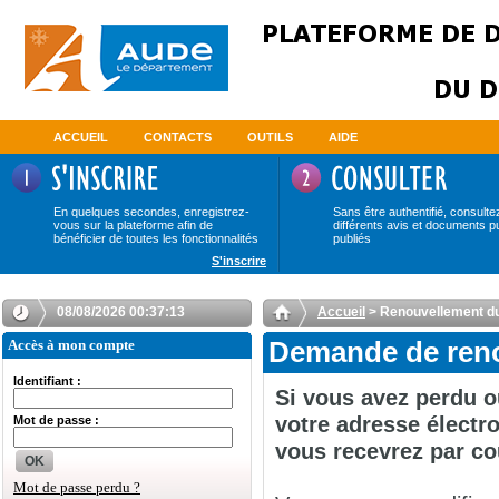
ACCUEIL
CONTACTS
OUTILS
AIDE
En quelques secondes, enregistrez-
Sans être authentifié, consulte
vous sur la plateforme afin de
différents avis et documents p
bénéficier de toutes les fonctionnalités
publiés
S'inscrire
08/08/2026 00:37:13
Accueil
> Renouvellement d
Accès à mon compte
Demande de reno
Identifiant :
Si vous avez perdu o
votre adresse électro
Mot de passe :
vous recevrez par co
OK
Mot de passe perdu ?