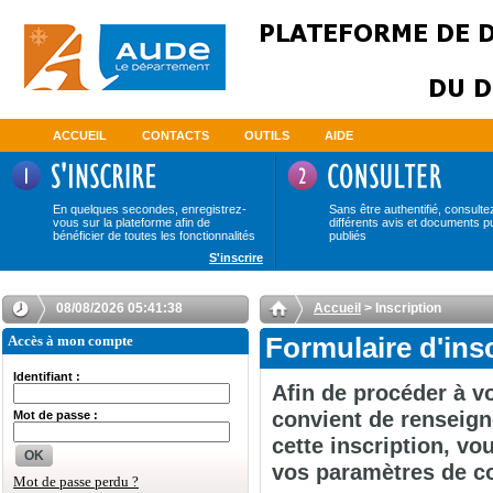
ACCUEIL
CONTACTS
OUTILS
AIDE
En quelques secondes, enregistrez-
Sans être authentifié, consulte
vous sur la plateforme afin de
différents avis et documents p
bénéficier de toutes les fonctionnalités
publiés
S'inscrire
08/08/2026 05:41:38
Accueil
> Inscription
Accès à mon compte
Formulaire d'ins
Identifiant :
Afin de procéder à vo
convient de renseign
Mot de passe :
cette inscription, v
OK
vos paramètres de c
Mot de passe perdu ?