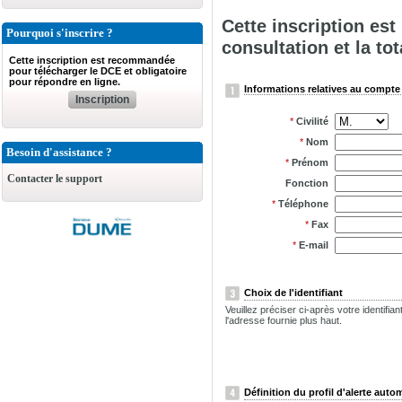
Cette inscription es
Pourquoi s'inscrire ?
consultation et la tot
Cette inscription est recommandée
pour télécharger le DCE et obligatoire
pour répondre en ligne.
Informations relatives au compte 
Inscription
*
Civilité
*
Nom
Besoin d'assistance ?
*
Prénom
Contacter le support
Fonction
*
Téléphone
*
Fax
*
E-mail
Choix de l'identifiant
Veuillez préciser ci-après votre identifi
l'adresse fournie plus haut.
Définition du profil d'alerte auto