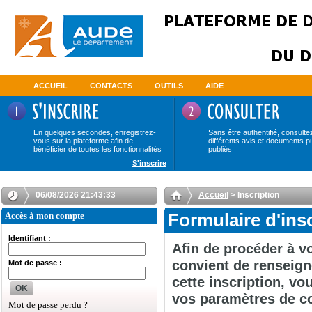
ACCUEIL
CONTACTS
OUTILS
AIDE
En quelques secondes, enregistrez-
Sans être authentifié, consulte
vous sur la plateforme afin de
différents avis et documents p
bénéficier de toutes les fonctionnalités
publiés
S'inscrire
06/08/2026 21:43:33
Accueil
> Inscription
Accès à mon compte
Formulaire d'ins
Identifiant :
Afin de procéder à vo
convient de renseign
Mot de passe :
cette inscription, v
OK
vos paramètres de c
Mot de passe perdu ?