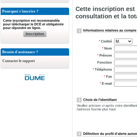
Cette inscription es
Pourquoi s'inscrire ?
consultation et la tot
Cette inscription est recommandée
pour télécharger le DCE et obligatoire
pour répondre en ligne.
Informations relatives au compte 
Inscription
*
Civilité
*
Nom
Besoin d'assistance ?
*
Prénom
Contacter le support
Fonction
*
Téléphone
*
Fax
*
E-mail
Choix de l'identifiant
Veuillez préciser ci-après votre identifi
l'adresse fournie plus haut.
Définition du profil d'alerte auto